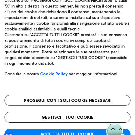
Cliccando su "PROSEGUI CON I SOLI COOKIE NECESSARI" o sulla
"X" in alto a destra in questo banner, lei non presta il consenso
all'uso dei cookie che richiedono il consenso, mantenendo le
impostazioni di default, e saranno installati sul suo dispositivo
Pizza
Autobus
esclusivamente i cookie funzionali alla navigazione sul sito web e i
Aeroporti di Roma S.p.A. - Società soggetta a direzione e
cookie analitici assimilabili a quelli tecnici.
Scopri le linee di autobus per raggiungere l'aeroporto
coordinamento di Mundys S.p.A.
Cliccando su "ACCETTA TUTTI I COOKIE" presterà il suo consenso
Leonardo Da Vinci.
al posizionamento di tutti i cookie ivi compresi cookie di
Codice fiscale e Registro delle Imprese di Roma 13032990155 P.
profilazione. Il consenso è facoltativo e può essere revocato in
IVA 06572251004
qualsiasi momento. Potrà selezionare le sue preferenze per i
Capitale sociale 62.224.743,00 int. vers.
singoli cookie cliccando su "GESTISCI I TUOI COOKIE" (accessibile
Sede legale: Via Pier Paolo Racchetti 1 - 00054 Fiumicino (RM)
Ristoranti
in ogni momento dal sito).
telefono +39 06 65951
Scopri la nostra offerta per una pausa gustosa in aeroporto
Privacy policy
Note legali
Gelateria
Consulta la nostra
Cookie Policy
per maggiori informazioni.
Mappa sito
Accessibilità
Taxi
Roma FCO
Mappa Aeroporto Fiumicino
L'aeroporto stellato
PROSEGUI CON I SOLI COOKIE NECESSARI
Raggiungi l’aeroporto senza pensieri con il servizio di taxi a
tariffe fisse.
QUALITÀ
SOSTENIBILITÀ
INNOVAZIONE
GESTISCI I TUOI COOKIE
Wine Bar & Sparkling
ACCETTA TUTTI I COOKIE