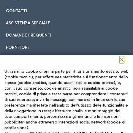
CONTATTI
Car sharing
ASSISTENZA SPECIALE
Con il Car Sharing è ancora più facile spostarsi
DOMANDE FREQUENTI
Hotel in aeroporto
dall’aeroporto al centro di Roma e viceversa.
Cucina Internazionale
FORNITORI
Scegli l'alloggio più adatto e approfitta della vicinanza
all'aeroporto.
Seguici sui social
Utilizziamo cookie di prima parte per il funzionamento del sito web
(cookie tecnici), per effettuare statistiche sul funzionamento dello
stesso (cookie analitici, quando assimilabili ai cookie tecnici), e,
Treno
con il suo consenso, cookie analitici non assimilabili ai cookie
tecnici, cookie di prima e terza parte per comprendere i contenuti
Raggiungi velocemente l'aeroporto di Fiumicino da Roma
Fast Food
di suo interesse; inviarle messaggi commerciali in linea con le sue
TRAVEL JOURNAL
tramite i servizi ferroviari Trenitalia.
preferenze manifestate nell'ambito dell'utilizzo delle funzionalità e
della navigazione in rete; effettuare analisi e monitoraggio dei
ITA
suoi comportamenti; personalizzare gli annunci e le inserzioni
pubblicitari anche attraverso interazioni social network (cookie di
profilazione).