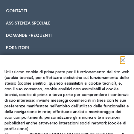
CONTATTI
Car sharing
ASSISTENZA SPECIALE
Con il Car Sharing è ancora più facile spostarsi
DOMANDE FREQUENTI
Hotel in aeroporto
dall’aeroporto al centro di Roma e viceversa.
Cucina Internazionale
FORNITORI
Scegli l'alloggio più adatto e approfitta della vicinanza
all'aeroporto.
Seguici sui social
Utilizziamo cookie di prima parte per il funzionamento del sito web
(cookie tecnici), per effettuare statistiche sul funzionamento dello
stesso (cookie analitici, quando assimilabili ai cookie tecnici), e,
Treno
con il suo consenso, cookie analitici non assimilabili ai cookie
tecnici, cookie di prima e terza parte per comprendere i contenuti
Raggiungi velocemente l'aeroporto di Fiumicino da Roma
Fast Food
di suo interesse; inviarle messaggi commerciali in linea con le sue
TRAVEL JOURNAL
tramite i servizi ferroviari Trenitalia.
preferenze manifestate nell'ambito dell'utilizzo delle funzionalità e
della navigazione in rete; effettuare analisi e monitoraggio dei
ITA
suoi comportamenti; personalizzare gli annunci e le inserzioni
pubblicitari anche attraverso interazioni social network (cookie di
profilazione).