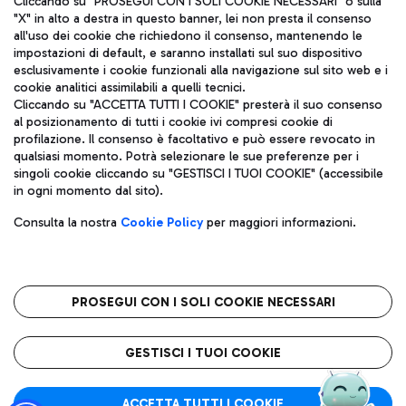
Cliccando su "PROSEGUI CON I SOLI COOKIE NECESSARI" o sulla
"X" in alto a destra in questo banner, lei non presta il consenso
all'uso dei cookie che richiedono il consenso, mantenendo le
impostazioni di default, e saranno installati sul suo dispositivo
Pizza
Autobus
esclusivamente i cookie funzionali alla navigazione sul sito web e i
Aeroporti di Roma S.p.A. - Società soggetta a direzione e
cookie analitici assimilabili a quelli tecnici.
Scopri le linee di autobus per raggiungere l'aeroporto
coordinamento di Mundys S.p.A.
Cliccando su "ACCETTA TUTTI I COOKIE" presterà il suo consenso
Leonardo Da Vinci.
al posizionamento di tutti i cookie ivi compresi cookie di
Codice fiscale e Registro delle Imprese di Roma 13032990155 P.
profilazione. Il consenso è facoltativo e può essere revocato in
IVA 06572251004
qualsiasi momento. Potrà selezionare le sue preferenze per i
Capitale sociale 62.224.743,00 int. vers.
singoli cookie cliccando su "GESTISCI I TUOI COOKIE" (accessibile
Sede legale: Via Pier Paolo Racchetti 1 - 00054 Fiumicino (RM)
Ristoranti
in ogni momento dal sito).
telefono +39 06 65951
Scopri la nostra offerta per una pausa gustosa in aeroporto
Privacy policy
Note legali
Gelateria
Consulta la nostra
Cookie Policy
per maggiori informazioni.
Mappa sito
Accessibilità
Taxi
Roma FCO
Mappa Aeroporto Fiumicino
L'aeroporto stellato
PROSEGUI CON I SOLI COOKIE NECESSARI
Raggiungi l’aeroporto senza pensieri con il servizio di taxi a
tariffe fisse.
QUALITÀ
SOSTENIBILITÀ
INNOVAZIONE
GESTISCI I TUOI COOKIE
Wine Bar & Sparkling
ACCETTA TUTTI I COOKIE