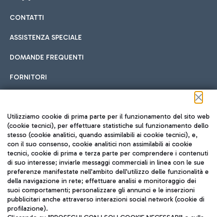
CONTATTI
Car sharing
ASSISTENZA SPECIALE
Con il Car Sharing è ancora più facile spostarsi
DOMANDE FREQUENTI
Hotel in aeroporto
dall’aeroporto al centro di Roma e viceversa.
Cucina Internazionale
FORNITORI
Scegli l'alloggio più adatto e approfitta della vicinanza
all'aeroporto.
Seguici sui social
Utilizziamo cookie di prima parte per il funzionamento del sito web
(cookie tecnici), per effettuare statistiche sul funzionamento dello
stesso (cookie analitici, quando assimilabili ai cookie tecnici), e,
Treno
con il suo consenso, cookie analitici non assimilabili ai cookie
tecnici, cookie di prima e terza parte per comprendere i contenuti
Raggiungi velocemente l'aeroporto di Fiumicino da Roma
Fast Food
di suo interesse; inviarle messaggi commerciali in linea con le sue
TRAVEL JOURNAL
tramite i servizi ferroviari Trenitalia.
preferenze manifestate nell'ambito dell'utilizzo delle funzionalità e
della navigazione in rete; effettuare analisi e monitoraggio dei
ITA
suoi comportamenti; personalizzare gli annunci e le inserzioni
pubblicitari anche attraverso interazioni social network (cookie di
profilazione).