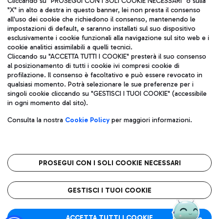
Cliccando su "PROSEGUI CON I SOLI COOKIE NECESSARI" o sulla
"X" in alto a destra in questo banner, lei non presta il consenso
all'uso dei cookie che richiedono il consenso, mantenendo le
impostazioni di default, e saranno installati sul suo dispositivo
Pizza
Autobus
esclusivamente i cookie funzionali alla navigazione sul sito web e i
Aeroporti di Roma S.p.A. - Società soggetta a direzione e
cookie analitici assimilabili a quelli tecnici.
Scopri le linee di autobus per raggiungere l'aeroporto
coordinamento di Mundys S.p.A.
Cliccando su "ACCETTA TUTTI I COOKIE" presterà il suo consenso
Leonardo Da Vinci.
al posizionamento di tutti i cookie ivi compresi cookie di
Codice fiscale e Registro delle Imprese di Roma 13032990155 P.
profilazione. Il consenso è facoltativo e può essere revocato in
IVA 06572251004
qualsiasi momento. Potrà selezionare le sue preferenze per i
Capitale sociale 62.224.743,00 int. vers.
singoli cookie cliccando su "GESTISCI I TUOI COOKIE" (accessibile
Sede legale: Via Pier Paolo Racchetti 1 - 00054 Fiumicino (RM)
Ristoranti
in ogni momento dal sito).
telefono +39 06 65951
Scopri la nostra offerta per una pausa gustosa in aeroporto
Privacy policy
Note legali
Gelateria
Consulta la nostra
Cookie Policy
per maggiori informazioni.
Mappa sito
Accessibilità
Taxi
Roma FCO
Mappa Aeroporto Fiumicino
L'aeroporto stellato
PROSEGUI CON I SOLI COOKIE NECESSARI
Raggiungi l’aeroporto senza pensieri con il servizio di taxi a
tariffe fisse.
QUALITÀ
SOSTENIBILITÀ
INNOVAZIONE
GESTISCI I TUOI COOKIE
Wine Bar & Sparkling
ACCETTA TUTTI I COOKIE