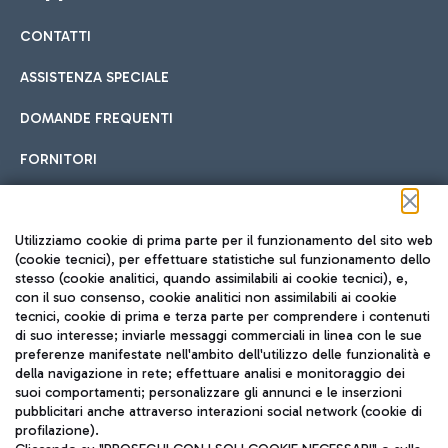
CONTATTI
Car sharing
ASSISTENZA SPECIALE
Con il Car Sharing è ancora più facile spostarsi
DOMANDE FREQUENTI
Hotel in aeroporto
dall’aeroporto al centro di Roma e viceversa.
Cucina Internazionale
FORNITORI
Scegli l'alloggio più adatto e approfitta della vicinanza
all'aeroporto.
Seguici sui social
Utilizziamo cookie di prima parte per il funzionamento del sito web
(cookie tecnici), per effettuare statistiche sul funzionamento dello
stesso (cookie analitici, quando assimilabili ai cookie tecnici), e,
Treno
con il suo consenso, cookie analitici non assimilabili ai cookie
tecnici, cookie di prima e terza parte per comprendere i contenuti
Raggiungi velocemente l'aeroporto di Fiumicino da Roma
Fast Food
di suo interesse; inviarle messaggi commerciali in linea con le sue
TRAVEL JOURNAL
tramite i servizi ferroviari Trenitalia.
preferenze manifestate nell'ambito dell'utilizzo delle funzionalità e
della navigazione in rete; effettuare analisi e monitoraggio dei
ITA
suoi comportamenti; personalizzare gli annunci e le inserzioni
pubblicitari anche attraverso interazioni social network (cookie di
profilazione).