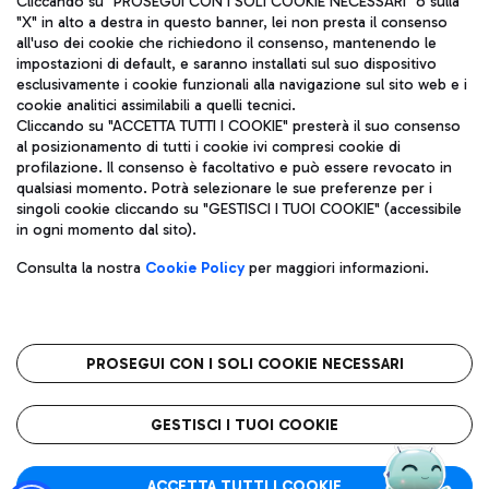
Cliccando su "PROSEGUI CON I SOLI COOKIE NECESSARI" o sulla
"X" in alto a destra in questo banner, lei non presta il consenso
all'uso dei cookie che richiedono il consenso, mantenendo le
impostazioni di default, e saranno installati sul suo dispositivo
Pizza
Autobus
esclusivamente i cookie funzionali alla navigazione sul sito web e i
Aeroporti di Roma S.p.A. - Società soggetta a direzione e
cookie analitici assimilabili a quelli tecnici.
Scopri le linee di autobus per raggiungere l'aeroporto
coordinamento di Mundys S.p.A.
Cliccando su "ACCETTA TUTTI I COOKIE" presterà il suo consenso
Leonardo Da Vinci.
al posizionamento di tutti i cookie ivi compresi cookie di
Codice fiscale e Registro delle Imprese di Roma 13032990155 P.
profilazione. Il consenso è facoltativo e può essere revocato in
IVA 06572251004
qualsiasi momento. Potrà selezionare le sue preferenze per i
Capitale sociale 62.224.743,00 int. vers.
singoli cookie cliccando su "GESTISCI I TUOI COOKIE" (accessibile
Sede legale: Via Pier Paolo Racchetti 1 - 00054 Fiumicino (RM)
Ristoranti
in ogni momento dal sito).
telefono +39 06 65951
Scopri la nostra offerta per una pausa gustosa in aeroporto
Privacy policy
Note legali
Gelateria
Consulta la nostra
Cookie Policy
per maggiori informazioni.
Mappa sito
Accessibilità
Taxi
Roma FCO
Mappa Aeroporto Fiumicino
L'aeroporto stellato
PROSEGUI CON I SOLI COOKIE NECESSARI
Raggiungi l’aeroporto senza pensieri con il servizio di taxi a
tariffe fisse.
QUALITÀ
SOSTENIBILITÀ
INNOVAZIONE
GESTISCI I TUOI COOKIE
Wine Bar & Sparkling
ACCETTA TUTTI I COOKIE