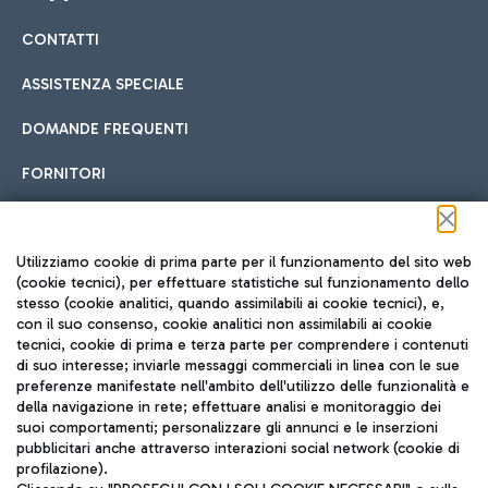
CONTATTI
Car sharing
ASSISTENZA SPECIALE
Con il Car Sharing è ancora più facile spostarsi
DOMANDE FREQUENTI
Hotel in aeroporto
dall’aeroporto al centro di Roma e viceversa.
Cucina Internazionale
FORNITORI
Scegli l'alloggio più adatto e approfitta della vicinanza
all'aeroporto.
Seguici sui social
Utilizziamo cookie di prima parte per il funzionamento del sito web
(cookie tecnici), per effettuare statistiche sul funzionamento dello
stesso (cookie analitici, quando assimilabili ai cookie tecnici), e,
Treno
con il suo consenso, cookie analitici non assimilabili ai cookie
tecnici, cookie di prima e terza parte per comprendere i contenuti
Raggiungi velocemente l'aeroporto di Fiumicino da Roma
Fast Food
di suo interesse; inviarle messaggi commerciali in linea con le sue
TRAVEL JOURNAL
tramite i servizi ferroviari Trenitalia.
preferenze manifestate nell'ambito dell'utilizzo delle funzionalità e
della navigazione in rete; effettuare analisi e monitoraggio dei
ITA
suoi comportamenti; personalizzare gli annunci e le inserzioni
pubblicitari anche attraverso interazioni social network (cookie di
profilazione).