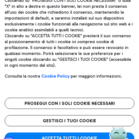
Cliccando su "PROSEGUI CON I SOLI COOKIE NECESSARI" o sulla
"X" in alto a destra in questo banner, lei non presta il consenso
all'uso dei cookie che richiedono il consenso, mantenendo le
impostazioni di default, e saranno installati sul suo dispositivo
Pizza
Autobus
esclusivamente i cookie funzionali alla navigazione sul sito web e i
Aeroporti di Roma S.p.A. - Società soggetta a direzione e
cookie analitici assimilabili a quelli tecnici.
Scopri le linee di autobus per raggiungere l'aeroporto
coordinamento di Mundys S.p.A.
Cliccando su "ACCETTA TUTTI I COOKIE" presterà il suo consenso
Leonardo Da Vinci.
al posizionamento di tutti i cookie ivi compresi cookie di
Codice fiscale e Registro delle Imprese di Roma 13032990155 P.
profilazione. Il consenso è facoltativo e può essere revocato in
IVA 06572251004
qualsiasi momento. Potrà selezionare le sue preferenze per i
Capitale sociale 62.224.743,00 int. vers.
singoli cookie cliccando su "GESTISCI I TUOI COOKIE" (accessibile
Sede legale: Via Pier Paolo Racchetti 1 - 00054 Fiumicino (RM)
Ristoranti
in ogni momento dal sito).
telefono +39 06 65951
Scopri la nostra offerta per una pausa gustosa in aeroporto
Privacy policy
Note legali
Gelateria
Consulta la nostra
Cookie Policy
per maggiori informazioni.
Mappa sito
Accessibilità
Taxi
Roma FCO
Mappa Aeroporto Fiumicino
L'aeroporto stellato
PROSEGUI CON I SOLI COOKIE NECESSARI
Raggiungi l’aeroporto senza pensieri con il servizio di taxi a
tariffe fisse.
QUALITÀ
SOSTENIBILITÀ
INNOVAZIONE
GESTISCI I TUOI COOKIE
Wine Bar & Sparkling
ACCETTA TUTTI I COOKIE