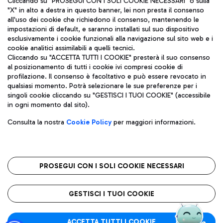
Cliccando su "PROSEGUI CON I SOLI COOKIE NECESSARI" o sulla
"X" in alto a destra in questo banner, lei non presta il consenso
all'uso dei cookie che richiedono il consenso, mantenendo le
impostazioni di default, e saranno installati sul suo dispositivo
Pizza
Autobus
esclusivamente i cookie funzionali alla navigazione sul sito web e i
Aeroporti di Roma S.p.A. - Società soggetta a direzione e
cookie analitici assimilabili a quelli tecnici.
Scopri le linee di autobus per raggiungere l'aeroporto
coordinamento di Mundys S.p.A.
Cliccando su "ACCETTA TUTTI I COOKIE" presterà il suo consenso
Leonardo Da Vinci.
al posizionamento di tutti i cookie ivi compresi cookie di
Codice fiscale e Registro delle Imprese di Roma 13032990155 P.
profilazione. Il consenso è facoltativo e può essere revocato in
IVA 06572251004
qualsiasi momento. Potrà selezionare le sue preferenze per i
Capitale sociale 62.224.743,00 int. vers.
singoli cookie cliccando su "GESTISCI I TUOI COOKIE" (accessibile
Sede legale: Via Pier Paolo Racchetti 1 - 00054 Fiumicino (RM)
Ristoranti
in ogni momento dal sito).
telefono +39 06 65951
Scopri la nostra offerta per una pausa gustosa in aeroporto
Privacy policy
Note legali
Gelateria
Consulta la nostra
Cookie Policy
per maggiori informazioni.
Mappa sito
Accessibilità
Taxi
Roma FCO
Mappa Aeroporto Fiumicino
L'aeroporto stellato
PROSEGUI CON I SOLI COOKIE NECESSARI
Raggiungi l’aeroporto senza pensieri con il servizio di taxi a
tariffe fisse.
QUALITÀ
SOSTENIBILITÀ
INNOVAZIONE
GESTISCI I TUOI COOKIE
Wine Bar & Sparkling
ACCETTA TUTTI I COOKIE