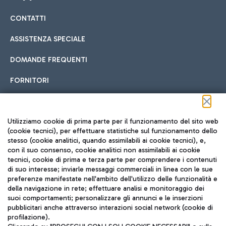
CONTATTI
Car sharing
ASSISTENZA SPECIALE
Con il Car Sharing è ancora più facile spostarsi
DOMANDE FREQUENTI
Hotel in aeroporto
dall’aeroporto al centro di Roma e viceversa.
Cucina Internazionale
FORNITORI
Scegli l'alloggio più adatto e approfitta della vicinanza
all'aeroporto.
Seguici sui social
Utilizziamo cookie di prima parte per il funzionamento del sito web
(cookie tecnici), per effettuare statistiche sul funzionamento dello
stesso (cookie analitici, quando assimilabili ai cookie tecnici), e,
Treno
con il suo consenso, cookie analitici non assimilabili ai cookie
tecnici, cookie di prima e terza parte per comprendere i contenuti
Raggiungi velocemente l'aeroporto di Fiumicino da Roma
Fast Food
di suo interesse; inviarle messaggi commerciali in linea con le sue
TRAVEL JOURNAL
tramite i servizi ferroviari Trenitalia.
preferenze manifestate nell'ambito dell'utilizzo delle funzionalità e
della navigazione in rete; effettuare analisi e monitoraggio dei
ITA
suoi comportamenti; personalizzare gli annunci e le inserzioni
pubblicitari anche attraverso interazioni social network (cookie di
profilazione).