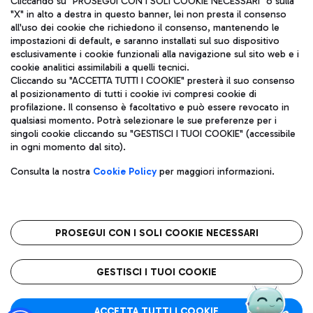
Cliccando su "PROSEGUI CON I SOLI COOKIE NECESSARI" o sulla
"X" in alto a destra in questo banner, lei non presta il consenso
all'uso dei cookie che richiedono il consenso, mantenendo le
impostazioni di default, e saranno installati sul suo dispositivo
Pizza
Autobus
esclusivamente i cookie funzionali alla navigazione sul sito web e i
Aeroporti di Roma S.p.A. - Società soggetta a direzione e
cookie analitici assimilabili a quelli tecnici.
Scopri le linee di autobus per raggiungere l'aeroporto
coordinamento di Mundys S.p.A.
Cliccando su "ACCETTA TUTTI I COOKIE" presterà il suo consenso
Leonardo Da Vinci.
al posizionamento di tutti i cookie ivi compresi cookie di
Codice fiscale e Registro delle Imprese di Roma 13032990155 P.
profilazione. Il consenso è facoltativo e può essere revocato in
IVA 06572251004
qualsiasi momento. Potrà selezionare le sue preferenze per i
Capitale sociale 62.224.743,00 int. vers.
singoli cookie cliccando su "GESTISCI I TUOI COOKIE" (accessibile
Sede legale: Via Pier Paolo Racchetti 1 - 00054 Fiumicino (RM)
Ristoranti
in ogni momento dal sito).
telefono +39 06 65951
Scopri la nostra offerta per una pausa gustosa in aeroporto
Privacy policy
Note legali
Gelateria
Consulta la nostra
Cookie Policy
per maggiori informazioni.
Mappa sito
Accessibilità
Taxi
Roma FCO
Mappa Aeroporto Fiumicino
L'aeroporto stellato
PROSEGUI CON I SOLI COOKIE NECESSARI
Raggiungi l’aeroporto senza pensieri con il servizio di taxi a
tariffe fisse.
QUALITÀ
SOSTENIBILITÀ
INNOVAZIONE
GESTISCI I TUOI COOKIE
Wine Bar & Sparkling
ACCETTA TUTTI I COOKIE