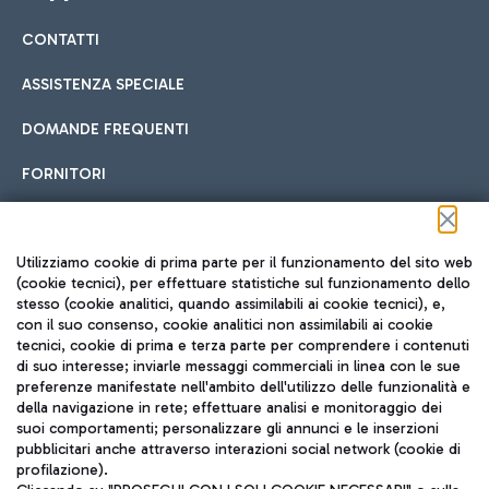
CONTATTI
Car sharing
ASSISTENZA SPECIALE
Con il Car Sharing è ancora più facile spostarsi
DOMANDE FREQUENTI
Hotel in aeroporto
dall’aeroporto al centro di Roma e viceversa.
Cucina Internazionale
FORNITORI
Scegli l'alloggio più adatto e approfitta della vicinanza
all'aeroporto.
Seguici sui social
Utilizziamo cookie di prima parte per il funzionamento del sito web
(cookie tecnici), per effettuare statistiche sul funzionamento dello
stesso (cookie analitici, quando assimilabili ai cookie tecnici), e,
Treno
con il suo consenso, cookie analitici non assimilabili ai cookie
tecnici, cookie di prima e terza parte per comprendere i contenuti
Raggiungi velocemente l'aeroporto di Fiumicino da Roma
Fast Food
di suo interesse; inviarle messaggi commerciali in linea con le sue
TRAVEL JOURNAL
tramite i servizi ferroviari Trenitalia.
preferenze manifestate nell'ambito dell'utilizzo delle funzionalità e
della navigazione in rete; effettuare analisi e monitoraggio dei
ITA
suoi comportamenti; personalizzare gli annunci e le inserzioni
pubblicitari anche attraverso interazioni social network (cookie di
profilazione).