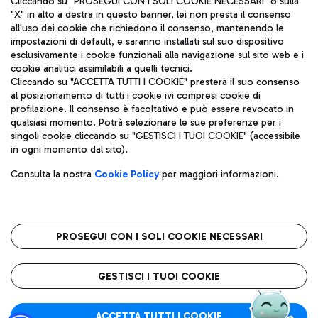
Cliccando su "PROSEGUI CON I SOLI COOKIE NECESSARI" o sulla
"X" in alto a destra in questo banner, lei non presta il consenso
all'uso dei cookie che richiedono il consenso, mantenendo le
impostazioni di default, e saranno installati sul suo dispositivo
Pizza
Autobus
esclusivamente i cookie funzionali alla navigazione sul sito web e i
Aeroporti di Roma S.p.A. - Società soggetta a direzione e
cookie analitici assimilabili a quelli tecnici.
Scopri le linee di autobus per raggiungere l'aeroporto
coordinamento di Mundys S.p.A.
Cliccando su "ACCETTA TUTTI I COOKIE" presterà il suo consenso
Leonardo Da Vinci.
al posizionamento di tutti i cookie ivi compresi cookie di
Codice fiscale e Registro delle Imprese di Roma 13032990155 P.
profilazione. Il consenso è facoltativo e può essere revocato in
IVA 06572251004
qualsiasi momento. Potrà selezionare le sue preferenze per i
Capitale sociale 62.224.743,00 int. vers.
singoli cookie cliccando su "GESTISCI I TUOI COOKIE" (accessibile
Sede legale: Via Pier Paolo Racchetti 1 - 00054 Fiumicino (RM)
Ristoranti
in ogni momento dal sito).
telefono +39 06 65951
Scopri la nostra offerta per una pausa gustosa in aeroporto
Privacy policy
Note legali
Gelateria
Consulta la nostra
Cookie Policy
per maggiori informazioni.
Mappa sito
Accessibilità
Taxi
Roma FCO
Mappa Aeroporto Fiumicino
L'aeroporto stellato
PROSEGUI CON I SOLI COOKIE NECESSARI
Raggiungi l’aeroporto senza pensieri con il servizio di taxi a
tariffe fisse.
QUALITÀ
SOSTENIBILITÀ
INNOVAZIONE
GESTISCI I TUOI COOKIE
Wine Bar & Sparkling
ACCETTA TUTTI I COOKIE