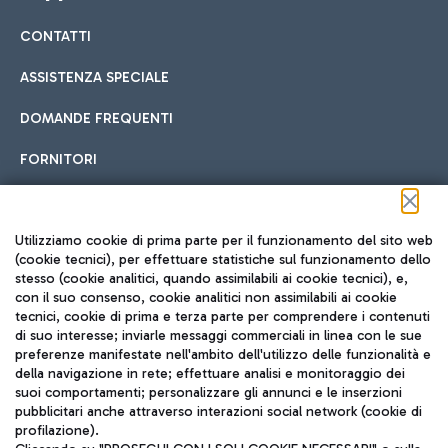
CONTATTI
Car sharing
ASSISTENZA SPECIALE
Con il Car Sharing è ancora più facile spostarsi
DOMANDE FREQUENTI
Hotel in aeroporto
dall’aeroporto al centro di Roma e viceversa.
Cucina Internazionale
FORNITORI
Scegli l'alloggio più adatto e approfitta della vicinanza
all'aeroporto.
Seguici sui social
Utilizziamo cookie di prima parte per il funzionamento del sito web
(cookie tecnici), per effettuare statistiche sul funzionamento dello
stesso (cookie analitici, quando assimilabili ai cookie tecnici), e,
Treno
con il suo consenso, cookie analitici non assimilabili ai cookie
tecnici, cookie di prima e terza parte per comprendere i contenuti
Raggiungi velocemente l'aeroporto di Fiumicino da Roma
Fast Food
di suo interesse; inviarle messaggi commerciali in linea con le sue
TRAVEL JOURNAL
tramite i servizi ferroviari Trenitalia.
preferenze manifestate nell'ambito dell'utilizzo delle funzionalità e
della navigazione in rete; effettuare analisi e monitoraggio dei
ITA
suoi comportamenti; personalizzare gli annunci e le inserzioni
pubblicitari anche attraverso interazioni social network (cookie di
profilazione).