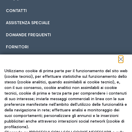
CONTATTI
Car sharing
ASSISTENZA SPECIALE
Con il Car Sharing è ancora più facile spostarsi
DOMANDE FREQUENTI
Hotel in aeroporto
dall’aeroporto al centro di Roma e viceversa.
Cucina Internazionale
FORNITORI
Scegli l'alloggio più adatto e approfitta della vicinanza
all'aeroporto.
Seguici sui social
Utilizziamo cookie di prima parte per il funzionamento del sito web
(cookie tecnici), per effettuare statistiche sul funzionamento dello
stesso (cookie analitici, quando assimilabili ai cookie tecnici), e,
Treno
con il suo consenso, cookie analitici non assimilabili ai cookie
tecnici, cookie di prima e terza parte per comprendere i contenuti
Raggiungi velocemente l'aeroporto di Fiumicino da Roma
Fast Food
di suo interesse; inviarle messaggi commerciali in linea con le sue
TRAVEL JOURNAL
tramite i servizi ferroviari Trenitalia.
preferenze manifestate nell'ambito dell'utilizzo delle funzionalità e
della navigazione in rete; effettuare analisi e monitoraggio dei
ITA
suoi comportamenti; personalizzare gli annunci e le inserzioni
pubblicitari anche attraverso interazioni social network (cookie di
profilazione).