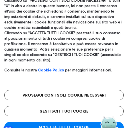
Cliccando su "PROSEGUI CON I SOLI COOKIE NECESSARI" o sulla
"X" in alto a destra in questo banner, lei non presta il consenso
all'uso dei cookie che richiedono il consenso, mantenendo le
impostazioni di default, e saranno installati sul suo dispositivo
Pizza
Autobus
esclusivamente i cookie funzionali alla navigazione sul sito web e i
Aeroporti di Roma S.p.A. - Società soggetta a direzione e
cookie analitici assimilabili a quelli tecnici.
Scopri le linee di autobus per raggiungere l'aeroporto
coordinamento di Mundys S.p.A.
Cliccando su "ACCETTA TUTTI I COOKIE" presterà il suo consenso
Leonardo Da Vinci.
al posizionamento di tutti i cookie ivi compresi cookie di
Codice fiscale e Registro delle Imprese di Roma 13032990155 P.
profilazione. Il consenso è facoltativo e può essere revocato in
IVA 06572251004
qualsiasi momento. Potrà selezionare le sue preferenze per i
Capitale sociale 62.224.743,00 int. vers.
singoli cookie cliccando su "GESTISCI I TUOI COOKIE" (accessibile
Sede legale: Via Pier Paolo Racchetti 1 - 00054 Fiumicino (RM)
Ristoranti
in ogni momento dal sito).
telefono +39 06 65951
Scopri la nostra offerta per una pausa gustosa in aeroporto
Privacy policy
Note legali
Gelateria
Consulta la nostra
Cookie Policy
per maggiori informazioni.
Mappa sito
Accessibilità
Taxi
Roma FCO
Mappa Aeroporto Fiumicino
L'aeroporto stellato
PROSEGUI CON I SOLI COOKIE NECESSARI
Raggiungi l’aeroporto senza pensieri con il servizio di taxi a
tariffe fisse.
QUALITÀ
SOSTENIBILITÀ
INNOVAZIONE
GESTISCI I TUOI COOKIE
Wine Bar & Sparkling
ACCETTA TUTTI I COOKIE