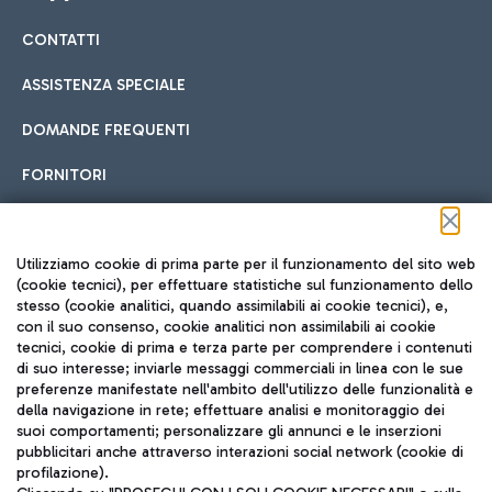
CONTATTI
Car sharing
ASSISTENZA SPECIALE
Con il Car Sharing è ancora più facile spostarsi
DOMANDE FREQUENTI
Hotel in aeroporto
dall’aeroporto al centro di Roma e viceversa.
Cucina Internazionale
FORNITORI
Scegli l'alloggio più adatto e approfitta della vicinanza
all'aeroporto.
Seguici sui social
Utilizziamo cookie di prima parte per il funzionamento del sito web
(cookie tecnici), per effettuare statistiche sul funzionamento dello
stesso (cookie analitici, quando assimilabili ai cookie tecnici), e,
Treno
con il suo consenso, cookie analitici non assimilabili ai cookie
tecnici, cookie di prima e terza parte per comprendere i contenuti
Raggiungi velocemente l'aeroporto di Fiumicino da Roma
Fast Food
di suo interesse; inviarle messaggi commerciali in linea con le sue
TRAVEL JOURNAL
tramite i servizi ferroviari Trenitalia.
preferenze manifestate nell'ambito dell'utilizzo delle funzionalità e
della navigazione in rete; effettuare analisi e monitoraggio dei
ITA
suoi comportamenti; personalizzare gli annunci e le inserzioni
pubblicitari anche attraverso interazioni social network (cookie di
profilazione).