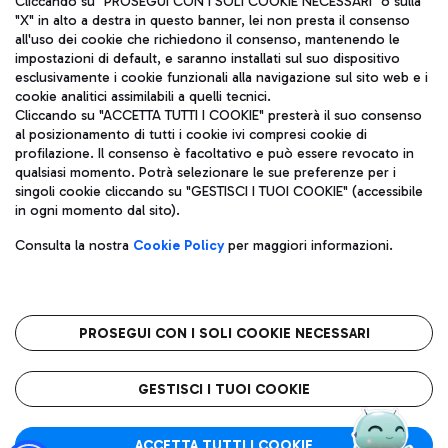
Cliccando su "PROSEGUI CON I SOLI COOKIE NECESSARI" o sulla
"X" in alto a destra in questo banner, lei non presta il consenso
all'uso dei cookie che richiedono il consenso, mantenendo le
impostazioni di default, e saranno installati sul suo dispositivo
Pizza
Autobus
esclusivamente i cookie funzionali alla navigazione sul sito web e i
Aeroporti di Roma S.p.A. - Società soggetta a direzione e
cookie analitici assimilabili a quelli tecnici.
Scopri le linee di autobus per raggiungere l'aeroporto
coordinamento di Mundys S.p.A.
Cliccando su "ACCETTA TUTTI I COOKIE" presterà il suo consenso
Leonardo Da Vinci.
al posizionamento di tutti i cookie ivi compresi cookie di
Codice fiscale e Registro delle Imprese di Roma 13032990155 P.
profilazione. Il consenso è facoltativo e può essere revocato in
IVA 06572251004
qualsiasi momento. Potrà selezionare le sue preferenze per i
Capitale sociale 62.224.743,00 int. vers.
singoli cookie cliccando su "GESTISCI I TUOI COOKIE" (accessibile
Sede legale: Via Pier Paolo Racchetti 1 - 00054 Fiumicino (RM)
Ristoranti
in ogni momento dal sito).
telefono +39 06 65951
Scopri la nostra offerta per una pausa gustosa in aeroporto
Privacy policy
Note legali
Gelateria
Consulta la nostra
Cookie Policy
per maggiori informazioni.
Mappa sito
Accessibilità
Taxi
Roma FCO
Mappa Aeroporto Fiumicino
L'aeroporto stellato
PROSEGUI CON I SOLI COOKIE NECESSARI
Raggiungi l’aeroporto senza pensieri con il servizio di taxi a
tariffe fisse.
QUALITÀ
SOSTENIBILITÀ
INNOVAZIONE
GESTISCI I TUOI COOKIE
Wine Bar & Sparkling
ACCETTA TUTTI I COOKIE