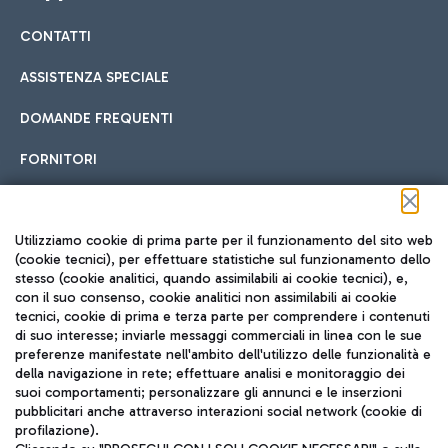
CONTATTI
Car sharing
ASSISTENZA SPECIALE
Con il Car Sharing è ancora più facile spostarsi
DOMANDE FREQUENTI
Hotel in aeroporto
dall’aeroporto al centro di Roma e viceversa.
Cucina Internazionale
FORNITORI
Scegli l'alloggio più adatto e approfitta della vicinanza
all'aeroporto.
Seguici sui social
Utilizziamo cookie di prima parte per il funzionamento del sito web
(cookie tecnici), per effettuare statistiche sul funzionamento dello
stesso (cookie analitici, quando assimilabili ai cookie tecnici), e,
Treno
con il suo consenso, cookie analitici non assimilabili ai cookie
tecnici, cookie di prima e terza parte per comprendere i contenuti
Raggiungi velocemente l'aeroporto di Fiumicino da Roma
Fast Food
di suo interesse; inviarle messaggi commerciali in linea con le sue
TRAVEL JOURNAL
tramite i servizi ferroviari Trenitalia.
preferenze manifestate nell'ambito dell'utilizzo delle funzionalità e
della navigazione in rete; effettuare analisi e monitoraggio dei
ITA
suoi comportamenti; personalizzare gli annunci e le inserzioni
pubblicitari anche attraverso interazioni social network (cookie di
profilazione).