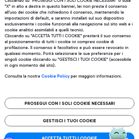
Cliccando su "PROSEGUI CON I SOLI COOKIE NECESSARI" o sulla
"X" in alto a destra in questo banner, lei non presta il consenso
all'uso dei cookie che richiedono il consenso, mantenendo le
impostazioni di default, e saranno installati sul suo dispositivo
Pizza
Autobus
esclusivamente i cookie funzionali alla navigazione sul sito web e i
Aeroporti di Roma S.p.A. - Società soggetta a direzione e
cookie analitici assimilabili a quelli tecnici.
Scopri le linee di autobus per raggiungere l'aeroporto
coordinamento di Mundys S.p.A.
Cliccando su "ACCETTA TUTTI I COOKIE" presterà il suo consenso
Leonardo Da Vinci.
al posizionamento di tutti i cookie ivi compresi cookie di
Codice fiscale e Registro delle Imprese di Roma 13032990155 P.
profilazione. Il consenso è facoltativo e può essere revocato in
IVA 06572251004
qualsiasi momento. Potrà selezionare le sue preferenze per i
Capitale sociale 62.224.743,00 int. vers.
singoli cookie cliccando su "GESTISCI I TUOI COOKIE" (accessibile
Sede legale: Via Pier Paolo Racchetti 1 - 00054 Fiumicino (RM)
Ristoranti
in ogni momento dal sito).
telefono +39 06 65951
Scopri la nostra offerta per una pausa gustosa in aeroporto
Privacy policy
Note legali
Gelateria
Consulta la nostra
Cookie Policy
per maggiori informazioni.
Mappa sito
Accessibilità
Taxi
Roma FCO
Mappa Aeroporto Fiumicino
L'aeroporto stellato
PROSEGUI CON I SOLI COOKIE NECESSARI
Raggiungi l’aeroporto senza pensieri con il servizio di taxi a
tariffe fisse.
QUALITÀ
SOSTENIBILITÀ
INNOVAZIONE
GESTISCI I TUOI COOKIE
Wine Bar & Sparkling
ACCETTA TUTTI I COOKIE