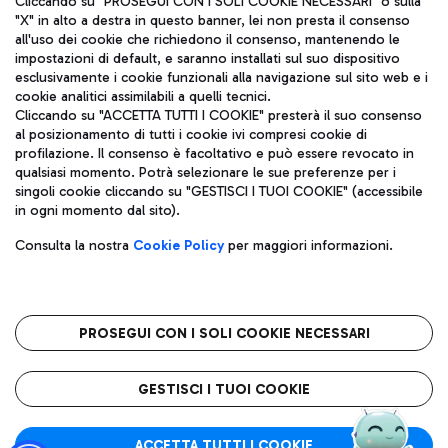
Cliccando su "PROSEGUI CON I SOLI COOKIE NECESSARI" o sulla
"X" in alto a destra in questo banner, lei non presta il consenso
all'uso dei cookie che richiedono il consenso, mantenendo le
impostazioni di default, e saranno installati sul suo dispositivo
Pizza
Autobus
esclusivamente i cookie funzionali alla navigazione sul sito web e i
Aeroporti di Roma S.p.A. - Società soggetta a direzione e
cookie analitici assimilabili a quelli tecnici.
Scopri le linee di autobus per raggiungere l'aeroporto
coordinamento di Mundys S.p.A.
Cliccando su "ACCETTA TUTTI I COOKIE" presterà il suo consenso
Leonardo Da Vinci.
al posizionamento di tutti i cookie ivi compresi cookie di
Codice fiscale e Registro delle Imprese di Roma 13032990155 P.
profilazione. Il consenso è facoltativo e può essere revocato in
IVA 06572251004
qualsiasi momento. Potrà selezionare le sue preferenze per i
Capitale sociale 62.224.743,00 int. vers.
singoli cookie cliccando su "GESTISCI I TUOI COOKIE" (accessibile
Sede legale: Via Pier Paolo Racchetti 1 - 00054 Fiumicino (RM)
Ristoranti
in ogni momento dal sito).
telefono +39 06 65951
Scopri la nostra offerta per una pausa gustosa in aeroporto
Privacy policy
Note legali
Gelateria
Consulta la nostra
Cookie Policy
per maggiori informazioni.
Mappa sito
Accessibilità
Taxi
Roma FCO
Mappa Aeroporto Fiumicino
L'aeroporto stellato
PROSEGUI CON I SOLI COOKIE NECESSARI
Raggiungi l’aeroporto senza pensieri con il servizio di taxi a
tariffe fisse.
QUALITÀ
SOSTENIBILITÀ
INNOVAZIONE
GESTISCI I TUOI COOKIE
Wine Bar & Sparkling
ACCETTA TUTTI I COOKIE