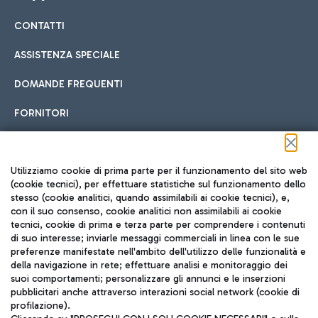
CONTATTI
Car sharing
ASSISTENZA SPECIALE
Con il Car Sharing è ancora più facile spostarsi
DOMANDE FREQUENTI
Hotel in aeroporto
dall’aeroporto al centro di Roma e viceversa.
Cucina Internazionale
FORNITORI
Scegli l'alloggio più adatto e approfitta della vicinanza
all'aeroporto.
Seguici sui social
Utilizziamo cookie di prima parte per il funzionamento del sito web
(cookie tecnici), per effettuare statistiche sul funzionamento dello
stesso (cookie analitici, quando assimilabili ai cookie tecnici), e,
Treno
con il suo consenso, cookie analitici non assimilabili ai cookie
tecnici, cookie di prima e terza parte per comprendere i contenuti
Raggiungi velocemente l'aeroporto di Fiumicino da Roma
Fast Food
di suo interesse; inviarle messaggi commerciali in linea con le sue
TRAVEL JOURNAL
tramite i servizi ferroviari Trenitalia.
preferenze manifestate nell'ambito dell'utilizzo delle funzionalità e
della navigazione in rete; effettuare analisi e monitoraggio dei
ITA
suoi comportamenti; personalizzare gli annunci e le inserzioni
pubblicitari anche attraverso interazioni social network (cookie di
profilazione).