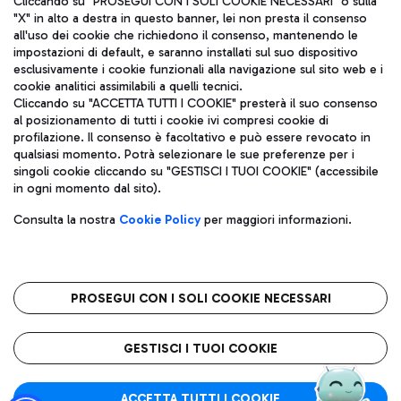
Cliccando su "PROSEGUI CON I SOLI COOKIE NECESSARI" o sulla
"X" in alto a destra in questo banner, lei non presta il consenso
all'uso dei cookie che richiedono il consenso, mantenendo le
impostazioni di default, e saranno installati sul suo dispositivo
Pizza
Autobus
esclusivamente i cookie funzionali alla navigazione sul sito web e i
Aeroporti di Roma S.p.A. - Società soggetta a direzione e
cookie analitici assimilabili a quelli tecnici.
Scopri le linee di autobus per raggiungere l'aeroporto
coordinamento di Mundys S.p.A.
Cliccando su "ACCETTA TUTTI I COOKIE" presterà il suo consenso
Leonardo Da Vinci.
al posizionamento di tutti i cookie ivi compresi cookie di
Codice fiscale e Registro delle Imprese di Roma 13032990155 P.
profilazione. Il consenso è facoltativo e può essere revocato in
IVA 06572251004
qualsiasi momento. Potrà selezionare le sue preferenze per i
Capitale sociale 62.224.743,00 int. vers.
singoli cookie cliccando su "GESTISCI I TUOI COOKIE" (accessibile
Sede legale: Via Pier Paolo Racchetti 1 - 00054 Fiumicino (RM)
Ristoranti
in ogni momento dal sito).
telefono +39 06 65951
Scopri la nostra offerta per una pausa gustosa in aeroporto
Privacy policy
Note legali
Gelateria
Consulta la nostra
Cookie Policy
per maggiori informazioni.
Mappa sito
Accessibilità
Taxi
Roma FCO
Mappa Aeroporto Fiumicino
L'aeroporto stellato
PROSEGUI CON I SOLI COOKIE NECESSARI
Raggiungi l’aeroporto senza pensieri con il servizio di taxi a
tariffe fisse.
QUALITÀ
SOSTENIBILITÀ
INNOVAZIONE
GESTISCI I TUOI COOKIE
Wine Bar & Sparkling
ACCETTA TUTTI I COOKIE