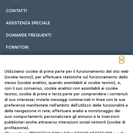
CONTATTI
Car sharing
ASSISTENZA SPECIALE
Con il Car Sharing è ancora più facile spostarsi
DOMANDE FREQUENTI
Hotel in aeroporto
dall’aeroporto al centro di Roma e viceversa.
Cucina Internazionale
FORNITORI
Scegli l'alloggio più adatto e approfitta della vicinanza
all'aeroporto.
Seguici sui social
Utilizziamo cookie di prima parte per il funzionamento del sito web
(cookie tecnici), per effettuare statistiche sul funzionamento dello
stesso (cookie analitici, quando assimilabili ai cookie tecnici), e,
Treno
con il suo consenso, cookie analitici non assimilabili ai cookie
tecnici, cookie di prima e terza parte per comprendere i contenuti
Raggiungi velocemente l'aeroporto di Fiumicino da Roma
Fast Food
di suo interesse; inviarle messaggi commerciali in linea con le sue
TRAVEL JOURNAL
tramite i servizi ferroviari Trenitalia.
preferenze manifestate nell'ambito dell'utilizzo delle funzionalità e
della navigazione in rete; effettuare analisi e monitoraggio dei
ITA
suoi comportamenti; personalizzare gli annunci e le inserzioni
pubblicitari anche attraverso interazioni social network (cookie di
profilazione).