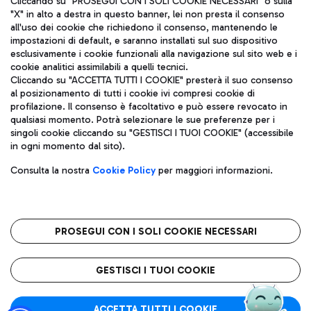
Cliccando su "PROSEGUI CON I SOLI COOKIE NECESSARI" o sulla
"X" in alto a destra in questo banner, lei non presta il consenso
all'uso dei cookie che richiedono il consenso, mantenendo le
impostazioni di default, e saranno installati sul suo dispositivo
Pizza
Autobus
esclusivamente i cookie funzionali alla navigazione sul sito web e i
Aeroporti di Roma S.p.A. - Società soggetta a direzione e
cookie analitici assimilabili a quelli tecnici.
Scopri le linee di autobus per raggiungere l'aeroporto
coordinamento di Mundys S.p.A.
Cliccando su "ACCETTA TUTTI I COOKIE" presterà il suo consenso
Leonardo Da Vinci.
al posizionamento di tutti i cookie ivi compresi cookie di
Codice fiscale e Registro delle Imprese di Roma 13032990155 P.
profilazione. Il consenso è facoltativo e può essere revocato in
IVA 06572251004
qualsiasi momento. Potrà selezionare le sue preferenze per i
Capitale sociale 62.224.743,00 int. vers.
singoli cookie cliccando su "GESTISCI I TUOI COOKIE" (accessibile
Sede legale: Via Pier Paolo Racchetti 1 - 00054 Fiumicino (RM)
Ristoranti
in ogni momento dal sito).
telefono +39 06 65951
Scopri la nostra offerta per una pausa gustosa in aeroporto
Privacy policy
Note legali
Gelateria
Consulta la nostra
Cookie Policy
per maggiori informazioni.
Mappa sito
Accessibilità
Taxi
Roma FCO
Mappa Aeroporto Fiumicino
L'aeroporto stellato
PROSEGUI CON I SOLI COOKIE NECESSARI
Raggiungi l’aeroporto senza pensieri con il servizio di taxi a
tariffe fisse.
QUALITÀ
SOSTENIBILITÀ
INNOVAZIONE
GESTISCI I TUOI COOKIE
Wine Bar & Sparkling
ACCETTA TUTTI I COOKIE