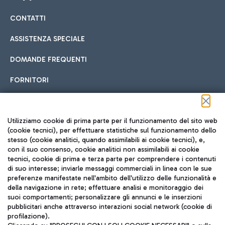
CONTATTI
Car sharing
ASSISTENZA SPECIALE
Con il Car Sharing è ancora più facile spostarsi
DOMANDE FREQUENTI
Hotel in aeroporto
dall’aeroporto al centro di Roma e viceversa.
Cucina Internazionale
FORNITORI
Scegli l'alloggio più adatto e approfitta della vicinanza
all'aeroporto.
Seguici sui social
Utilizziamo cookie di prima parte per il funzionamento del sito web
(cookie tecnici), per effettuare statistiche sul funzionamento dello
stesso (cookie analitici, quando assimilabili ai cookie tecnici), e,
Treno
con il suo consenso, cookie analitici non assimilabili ai cookie
tecnici, cookie di prima e terza parte per comprendere i contenuti
Raggiungi velocemente l'aeroporto di Fiumicino da Roma
Fast Food
di suo interesse; inviarle messaggi commerciali in linea con le sue
TRAVEL JOURNAL
tramite i servizi ferroviari Trenitalia.
preferenze manifestate nell'ambito dell'utilizzo delle funzionalità e
della navigazione in rete; effettuare analisi e monitoraggio dei
ITA
suoi comportamenti; personalizzare gli annunci e le inserzioni
pubblicitari anche attraverso interazioni social network (cookie di
profilazione).