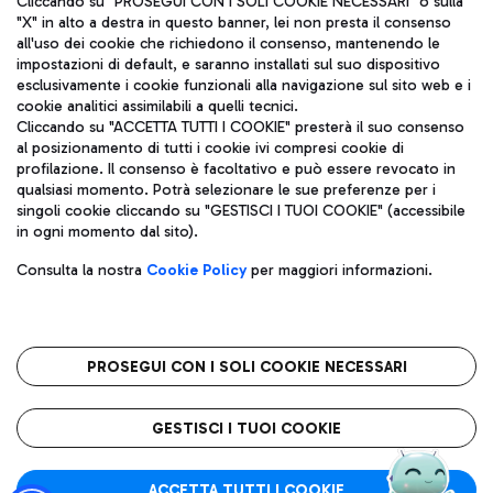
Cliccando su "PROSEGUI CON I SOLI COOKIE NECESSARI" o sulla
"X" in alto a destra in questo banner, lei non presta il consenso
all'uso dei cookie che richiedono il consenso, mantenendo le
impostazioni di default, e saranno installati sul suo dispositivo
Pizza
Autobus
esclusivamente i cookie funzionali alla navigazione sul sito web e i
Aeroporti di Roma S.p.A. - Società soggetta a direzione e
cookie analitici assimilabili a quelli tecnici.
Scopri le linee di autobus per raggiungere l'aeroporto
coordinamento di Mundys S.p.A.
Cliccando su "ACCETTA TUTTI I COOKIE" presterà il suo consenso
Leonardo Da Vinci.
al posizionamento di tutti i cookie ivi compresi cookie di
Codice fiscale e Registro delle Imprese di Roma 13032990155 P.
profilazione. Il consenso è facoltativo e può essere revocato in
IVA 06572251004
qualsiasi momento. Potrà selezionare le sue preferenze per i
Capitale sociale 62.224.743,00 int. vers.
singoli cookie cliccando su "GESTISCI I TUOI COOKIE" (accessibile
Sede legale: Via Pier Paolo Racchetti 1 - 00054 Fiumicino (RM)
Ristoranti
in ogni momento dal sito).
telefono +39 06 65951
Scopri la nostra offerta per una pausa gustosa in aeroporto
Privacy policy
Note legali
Gelateria
Consulta la nostra
Cookie Policy
per maggiori informazioni.
Mappa sito
Accessibilità
Taxi
Roma FCO
Mappa Aeroporto Fiumicino
L'aeroporto stellato
PROSEGUI CON I SOLI COOKIE NECESSARI
Raggiungi l’aeroporto senza pensieri con il servizio di taxi a
tariffe fisse.
QUALITÀ
SOSTENIBILITÀ
INNOVAZIONE
GESTISCI I TUOI COOKIE
Wine Bar & Sparkling
ACCETTA TUTTI I COOKIE