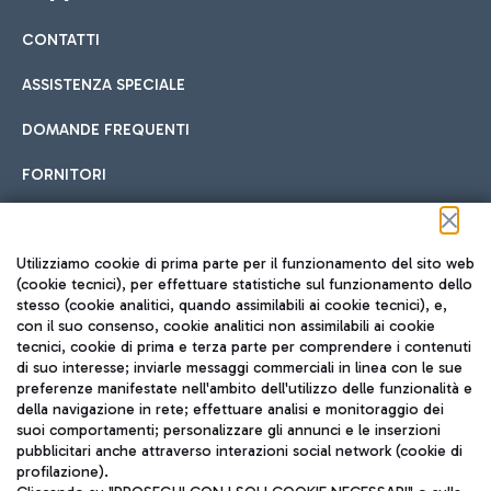
CONTATTI
Car sharing
ASSISTENZA SPECIALE
Con il Car Sharing è ancora più facile spostarsi
DOMANDE FREQUENTI
Hotel in aeroporto
dall’aeroporto al centro di Roma e viceversa.
Cucina Internazionale
FORNITORI
Scegli l'alloggio più adatto e approfitta della vicinanza
all'aeroporto.
Seguici sui social
Utilizziamo cookie di prima parte per il funzionamento del sito web
(cookie tecnici), per effettuare statistiche sul funzionamento dello
stesso (cookie analitici, quando assimilabili ai cookie tecnici), e,
Treno
con il suo consenso, cookie analitici non assimilabili ai cookie
tecnici, cookie di prima e terza parte per comprendere i contenuti
Raggiungi velocemente l'aeroporto di Fiumicino da Roma
Fast Food
di suo interesse; inviarle messaggi commerciali in linea con le sue
TRAVEL JOURNAL
tramite i servizi ferroviari Trenitalia.
preferenze manifestate nell'ambito dell'utilizzo delle funzionalità e
della navigazione in rete; effettuare analisi e monitoraggio dei
ITA
suoi comportamenti; personalizzare gli annunci e le inserzioni
pubblicitari anche attraverso interazioni social network (cookie di
profilazione).