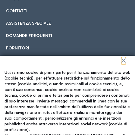
CONTATTI
Car sharing
ASSISTENZA SPECIALE
Con il Car Sharing è ancora più facile spostarsi
DOMANDE FREQUENTI
Hotel in aeroporto
dall’aeroporto al centro di Roma e viceversa.
Cucina Internazionale
FORNITORI
Scegli l'alloggio più adatto e approfitta della vicinanza
all'aeroporto.
Seguici sui social
Utilizziamo cookie di prima parte per il funzionamento del sito web
(cookie tecnici), per effettuare statistiche sul funzionamento dello
stesso (cookie analitici, quando assimilabili ai cookie tecnici), e,
Treno
con il suo consenso, cookie analitici non assimilabili ai cookie
tecnici, cookie di prima e terza parte per comprendere i contenuti
Raggiungi velocemente l'aeroporto di Fiumicino da Roma
Fast Food
di suo interesse; inviarle messaggi commerciali in linea con le sue
TRAVEL JOURNAL
tramite i servizi ferroviari Trenitalia.
preferenze manifestate nell'ambito dell'utilizzo delle funzionalità e
della navigazione in rete; effettuare analisi e monitoraggio dei
ITA
suoi comportamenti; personalizzare gli annunci e le inserzioni
pubblicitari anche attraverso interazioni social network (cookie di
profilazione).