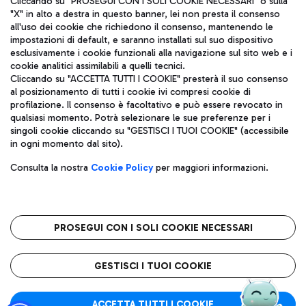
Cliccando su "PROSEGUI CON I SOLI COOKIE NECESSARI" o sulla
"X" in alto a destra in questo banner, lei non presta il consenso
all'uso dei cookie che richiedono il consenso, mantenendo le
impostazioni di default, e saranno installati sul suo dispositivo
Pizza
Autobus
esclusivamente i cookie funzionali alla navigazione sul sito web e i
Aeroporti di Roma S.p.A. - Società soggetta a direzione e
cookie analitici assimilabili a quelli tecnici.
Scopri le linee di autobus per raggiungere l'aeroporto
coordinamento di Mundys S.p.A.
Cliccando su "ACCETTA TUTTI I COOKIE" presterà il suo consenso
Leonardo Da Vinci.
al posizionamento di tutti i cookie ivi compresi cookie di
Codice fiscale e Registro delle Imprese di Roma 13032990155 P.
profilazione. Il consenso è facoltativo e può essere revocato in
IVA 06572251004
qualsiasi momento. Potrà selezionare le sue preferenze per i
Capitale sociale 62.224.743,00 int. vers.
singoli cookie cliccando su "GESTISCI I TUOI COOKIE" (accessibile
Sede legale: Via Pier Paolo Racchetti 1 - 00054 Fiumicino (RM)
Ristoranti
in ogni momento dal sito).
telefono +39 06 65951
Scopri la nostra offerta per una pausa gustosa in aeroporto
Privacy policy
Note legali
Gelateria
Consulta la nostra
Cookie Policy
per maggiori informazioni.
Mappa sito
Accessibilità
Taxi
Roma FCO
Mappa Aeroporto Fiumicino
L'aeroporto stellato
PROSEGUI CON I SOLI COOKIE NECESSARI
Raggiungi l’aeroporto senza pensieri con il servizio di taxi a
tariffe fisse.
QUALITÀ
SOSTENIBILITÀ
INNOVAZIONE
GESTISCI I TUOI COOKIE
Wine Bar & Sparkling
ACCETTA TUTTI I COOKIE