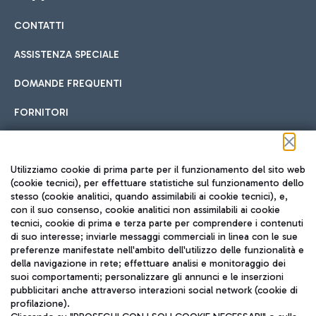
CONTATTI
Car sharing
ASSISTENZA SPECIALE
Con il Car Sharing è ancora più facile spostarsi
DOMANDE FREQUENTI
Hotel in aeroporto
dall’aeroporto al centro di Roma e viceversa.
Cucina Internazionale
FORNITORI
Scegli l'alloggio più adatto e approfitta della vicinanza
all'aeroporto.
Seguici sui social
Utilizziamo cookie di prima parte per il funzionamento del sito web
(cookie tecnici), per effettuare statistiche sul funzionamento dello
stesso (cookie analitici, quando assimilabili ai cookie tecnici), e,
Treno
con il suo consenso, cookie analitici non assimilabili ai cookie
tecnici, cookie di prima e terza parte per comprendere i contenuti
Raggiungi velocemente l'aeroporto di Fiumicino da Roma
Fast Food
di suo interesse; inviarle messaggi commerciali in linea con le sue
TRAVEL JOURNAL
tramite i servizi ferroviari Trenitalia.
preferenze manifestate nell'ambito dell'utilizzo delle funzionalità e
della navigazione in rete; effettuare analisi e monitoraggio dei
ITA
suoi comportamenti; personalizzare gli annunci e le inserzioni
pubblicitari anche attraverso interazioni social network (cookie di
profilazione).