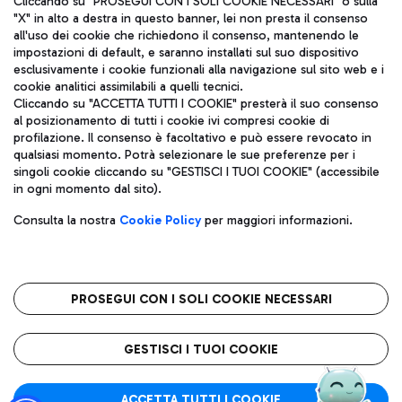
Cliccando su "PROSEGUI CON I SOLI COOKIE NECESSARI" o sulla
"X" in alto a destra in questo banner, lei non presta il consenso
all'uso dei cookie che richiedono il consenso, mantenendo le
impostazioni di default, e saranno installati sul suo dispositivo
Pizza
Autobus
esclusivamente i cookie funzionali alla navigazione sul sito web e i
Aeroporti di Roma S.p.A. - Società soggetta a direzione e
cookie analitici assimilabili a quelli tecnici.
Scopri le linee di autobus per raggiungere l'aeroporto
coordinamento di Mundys S.p.A.
Cliccando su "ACCETTA TUTTI I COOKIE" presterà il suo consenso
Leonardo Da Vinci.
al posizionamento di tutti i cookie ivi compresi cookie di
Codice fiscale e Registro delle Imprese di Roma 13032990155 P.
profilazione. Il consenso è facoltativo e può essere revocato in
IVA 06572251004
qualsiasi momento. Potrà selezionare le sue preferenze per i
Capitale sociale 62.224.743,00 int. vers.
singoli cookie cliccando su "GESTISCI I TUOI COOKIE" (accessibile
Sede legale: Via Pier Paolo Racchetti 1 - 00054 Fiumicino (RM)
Ristoranti
in ogni momento dal sito).
telefono +39 06 65951
Scopri la nostra offerta per una pausa gustosa in aeroporto
Privacy policy
Note legali
Gelateria
Consulta la nostra
Cookie Policy
per maggiori informazioni.
Mappa sito
Accessibilità
Taxi
Roma FCO
Mappa Aeroporto Fiumicino
L'aeroporto stellato
PROSEGUI CON I SOLI COOKIE NECESSARI
Raggiungi l’aeroporto senza pensieri con il servizio di taxi a
tariffe fisse.
QUALITÀ
SOSTENIBILITÀ
INNOVAZIONE
GESTISCI I TUOI COOKIE
Wine Bar & Sparkling
ACCETTA TUTTI I COOKIE