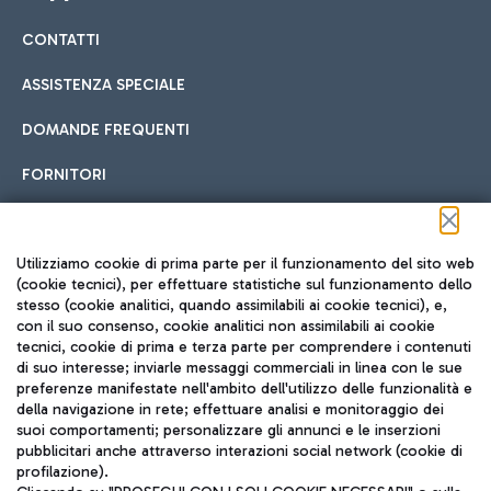
CONTATTI
Car sharing
ASSISTENZA SPECIALE
Con il Car Sharing è ancora più facile spostarsi
DOMANDE FREQUENTI
Hotel in aeroporto
dall’aeroporto al centro di Roma e viceversa.
Cucina Internazionale
FORNITORI
Scegli l'alloggio più adatto e approfitta della vicinanza
all'aeroporto.
Seguici sui social
Utilizziamo cookie di prima parte per il funzionamento del sito web
(cookie tecnici), per effettuare statistiche sul funzionamento dello
stesso (cookie analitici, quando assimilabili ai cookie tecnici), e,
Treno
con il suo consenso, cookie analitici non assimilabili ai cookie
tecnici, cookie di prima e terza parte per comprendere i contenuti
Raggiungi velocemente l'aeroporto di Fiumicino da Roma
Fast Food
di suo interesse; inviarle messaggi commerciali in linea con le sue
TRAVEL JOURNAL
tramite i servizi ferroviari Trenitalia.
preferenze manifestate nell'ambito dell'utilizzo delle funzionalità e
della navigazione in rete; effettuare analisi e monitoraggio dei
ITA
suoi comportamenti; personalizzare gli annunci e le inserzioni
pubblicitari anche attraverso interazioni social network (cookie di
profilazione).