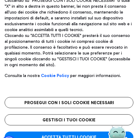
Cliccando su "PROSEGUI CON I SOLI COOKIE NECESSARI" o sulla
"X" in alto a destra in questo banner, lei non presta il consenso
all'uso dei cookie che richiedono il consenso, mantenendo le
impostazioni di default, e saranno installati sul suo dispositivo
Pizza
Autobus
esclusivamente i cookie funzionali alla navigazione sul sito web e i
Aeroporti di Roma S.p.A. - Società soggetta a direzione e
cookie analitici assimilabili a quelli tecnici.
Scopri le linee di autobus per raggiungere l'aeroporto
coordinamento di Mundys S.p.A.
Cliccando su "ACCETTA TUTTI I COOKIE" presterà il suo consenso
Leonardo Da Vinci.
al posizionamento di tutti i cookie ivi compresi cookie di
Codice fiscale e Registro delle Imprese di Roma 13032990155 P.
profilazione. Il consenso è facoltativo e può essere revocato in
IVA 06572251004
qualsiasi momento. Potrà selezionare le sue preferenze per i
Capitale sociale 62.224.743,00 int. vers.
singoli cookie cliccando su "GESTISCI I TUOI COOKIE" (accessibile
Sede legale: Via Pier Paolo Racchetti 1 - 00054 Fiumicino (RM)
Ristoranti
in ogni momento dal sito).
telefono +39 06 65951
Scopri la nostra offerta per una pausa gustosa in aeroporto
Privacy policy
Note legali
Gelateria
Consulta la nostra
Cookie Policy
per maggiori informazioni.
Mappa sito
Accessibilità
Taxi
Roma FCO
Mappa Aeroporto Fiumicino
L'aeroporto stellato
PROSEGUI CON I SOLI COOKIE NECESSARI
Raggiungi l’aeroporto senza pensieri con il servizio di taxi a
tariffe fisse.
QUALITÀ
SOSTENIBILITÀ
INNOVAZIONE
GESTISCI I TUOI COOKIE
Wine Bar & Sparkling
ACCETTA TUTTI I COOKIE