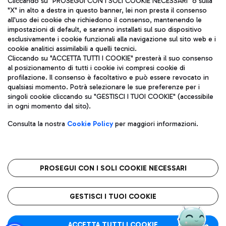
Cliccando su "PROSEGUI CON I SOLI COOKIE NECESSARI" o sulla
"X" in alto a destra in questo banner, lei non presta il consenso
all'uso dei cookie che richiedono il consenso, mantenendo le
impostazioni di default, e saranno installati sul suo dispositivo
Pizza
Autobus
esclusivamente i cookie funzionali alla navigazione sul sito web e i
Aeroporti di Roma S.p.A. - Società soggetta a direzione e
cookie analitici assimilabili a quelli tecnici.
Scopri le linee di autobus per raggiungere l'aeroporto
coordinamento di Mundys S.p.A.
Cliccando su "ACCETTA TUTTI I COOKIE" presterà il suo consenso
Leonardo Da Vinci.
al posizionamento di tutti i cookie ivi compresi cookie di
Codice fiscale e Registro delle Imprese di Roma 13032990155 P.
profilazione. Il consenso è facoltativo e può essere revocato in
IVA 06572251004
qualsiasi momento. Potrà selezionare le sue preferenze per i
Capitale sociale 62.224.743,00 int. vers.
singoli cookie cliccando su "GESTISCI I TUOI COOKIE" (accessibile
Sede legale: Via Pier Paolo Racchetti 1 - 00054 Fiumicino (RM)
Ristoranti
in ogni momento dal sito).
telefono +39 06 65951
Scopri la nostra offerta per una pausa gustosa in aeroporto
Privacy policy
Note legali
Gelateria
Consulta la nostra
Cookie Policy
per maggiori informazioni.
Mappa sito
Accessibilità
Taxi
Roma FCO
Mappa Aeroporto Fiumicino
L'aeroporto stellato
PROSEGUI CON I SOLI COOKIE NECESSARI
Raggiungi l’aeroporto senza pensieri con il servizio di taxi a
tariffe fisse.
QUALITÀ
SOSTENIBILITÀ
INNOVAZIONE
GESTISCI I TUOI COOKIE
Wine Bar & Sparkling
ACCETTA TUTTI I COOKIE