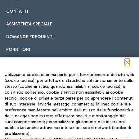
CONTATTI
Car sharing
ASSISTENZA SPECIALE
Con il Car Sharing è ancora più facile spostarsi
DOMANDE FREQUENTI
Hotel in aeroporto
dall’aeroporto al centro di Roma e viceversa.
Cucina Internazionale
FORNITORI
Scegli l'alloggio più adatto e approfitta della vicinanza
all'aeroporto.
Seguici sui social
Utilizziamo cookie di prima parte per il funzionamento del sito web
(cookie tecnici), per effettuare statistiche sul funzionamento dello
stesso (cookie analitici, quando assimilabili ai cookie tecnici), e,
Treno
con il suo consenso, cookie analitici non assimilabili ai cookie
tecnici, cookie di prima e terza parte per comprendere i contenuti
Raggiungi velocemente l'aeroporto di Fiumicino da Roma
Fast Food
di suo interesse; inviarle messaggi commerciali in linea con le sue
TRAVEL JOURNAL
tramite i servizi ferroviari Trenitalia.
preferenze manifestate nell'ambito dell'utilizzo delle funzionalità e
della navigazione in rete; effettuare analisi e monitoraggio dei
ITA
suoi comportamenti; personalizzare gli annunci e le inserzioni
pubblicitari anche attraverso interazioni social network (cookie di
profilazione).