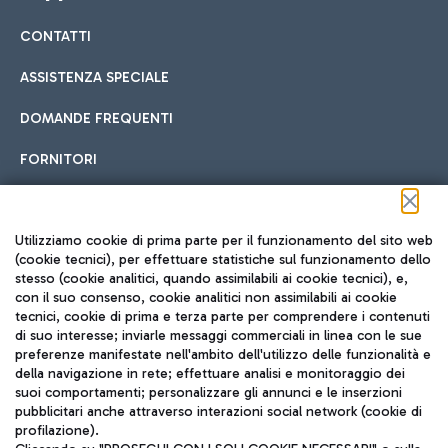
CONTATTI
Car sharing
ASSISTENZA SPECIALE
Con il Car Sharing è ancora più facile spostarsi
DOMANDE FREQUENTI
Hotel in aeroporto
dall’aeroporto al centro di Roma e viceversa.
Cucina Internazionale
FORNITORI
Scegli l'alloggio più adatto e approfitta della vicinanza
all'aeroporto.
Seguici sui social
Utilizziamo cookie di prima parte per il funzionamento del sito web
(cookie tecnici), per effettuare statistiche sul funzionamento dello
stesso (cookie analitici, quando assimilabili ai cookie tecnici), e,
Treno
con il suo consenso, cookie analitici non assimilabili ai cookie
tecnici, cookie di prima e terza parte per comprendere i contenuti
Raggiungi velocemente l'aeroporto di Fiumicino da Roma
Fast Food
di suo interesse; inviarle messaggi commerciali in linea con le sue
TRAVEL JOURNAL
tramite i servizi ferroviari Trenitalia.
preferenze manifestate nell'ambito dell'utilizzo delle funzionalità e
della navigazione in rete; effettuare analisi e monitoraggio dei
ITA
suoi comportamenti; personalizzare gli annunci e le inserzioni
pubblicitari anche attraverso interazioni social network (cookie di
profilazione).