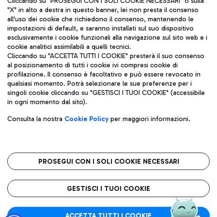
Cliccando su "PROSEGUI CON I SOLI COOKIE NECESSARI" o sulla
"X" in alto a destra in questo banner, lei non presta il consenso
all'uso dei cookie che richiedono il consenso, mantenendo le
impostazioni di default, e saranno installati sul suo dispositivo
Pizza
Autobus
esclusivamente i cookie funzionali alla navigazione sul sito web e i
Aeroporti di Roma S.p.A. - Società soggetta a direzione e
cookie analitici assimilabili a quelli tecnici.
Scopri le linee di autobus per raggiungere l'aeroporto
coordinamento di Mundys S.p.A.
Cliccando su "ACCETTA TUTTI I COOKIE" presterà il suo consenso
Leonardo Da Vinci.
al posizionamento di tutti i cookie ivi compresi cookie di
Codice fiscale e Registro delle Imprese di Roma 13032990155 P.
profilazione. Il consenso è facoltativo e può essere revocato in
IVA 06572251004
qualsiasi momento. Potrà selezionare le sue preferenze per i
Capitale sociale 62.224.743,00 int. vers.
singoli cookie cliccando su "GESTISCI I TUOI COOKIE" (accessibile
Sede legale: Via Pier Paolo Racchetti 1 - 00054 Fiumicino (RM)
Ristoranti
in ogni momento dal sito).
telefono +39 06 65951
Scopri la nostra offerta per una pausa gustosa in aeroporto
Privacy policy
Note legali
Gelateria
Consulta la nostra
Cookie Policy
per maggiori informazioni.
Mappa sito
Accessibilità
Taxi
Roma FCO
Mappa Aeroporto Fiumicino
L'aeroporto stellato
PROSEGUI CON I SOLI COOKIE NECESSARI
Raggiungi l’aeroporto senza pensieri con il servizio di taxi a
tariffe fisse.
QUALITÀ
SOSTENIBILITÀ
INNOVAZIONE
GESTISCI I TUOI COOKIE
Wine Bar & Sparkling
ACCETTA TUTTI I COOKIE