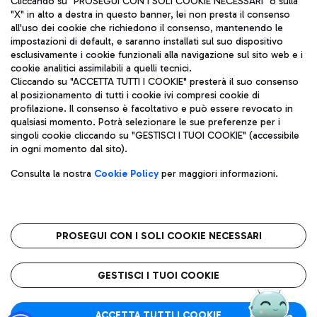
Cliccando su "PROSEGUI CON I SOLI COOKIE NECESSARI" o sulla
"X" in alto a destra in questo banner, lei non presta il consenso
all'uso dei cookie che richiedono il consenso, mantenendo le
impostazioni di default, e saranno installati sul suo dispositivo
Pizza
Autobus
esclusivamente i cookie funzionali alla navigazione sul sito web e i
Aeroporti di Roma S.p.A. - Società soggetta a direzione e
cookie analitici assimilabili a quelli tecnici.
Scopri le linee di autobus per raggiungere l'aeroporto
coordinamento di Mundys S.p.A.
Cliccando su "ACCETTA TUTTI I COOKIE" presterà il suo consenso
Leonardo Da Vinci.
al posizionamento di tutti i cookie ivi compresi cookie di
Codice fiscale e Registro delle Imprese di Roma 13032990155 P.
profilazione. Il consenso è facoltativo e può essere revocato in
IVA 06572251004
qualsiasi momento. Potrà selezionare le sue preferenze per i
Capitale sociale 62.224.743,00 int. vers.
singoli cookie cliccando su "GESTISCI I TUOI COOKIE" (accessibile
Sede legale: Via Pier Paolo Racchetti 1 - 00054 Fiumicino (RM)
Ristoranti
in ogni momento dal sito).
telefono +39 06 65951
Scopri la nostra offerta per una pausa gustosa in aeroporto
Privacy policy
Note legali
Gelateria
Consulta la nostra
Cookie Policy
per maggiori informazioni.
Mappa sito
Accessibilità
Taxi
Roma FCO
Mappa Aeroporto Fiumicino
L'aeroporto stellato
PROSEGUI CON I SOLI COOKIE NECESSARI
Raggiungi l’aeroporto senza pensieri con il servizio di taxi a
tariffe fisse.
QUALITÀ
SOSTENIBILITÀ
INNOVAZIONE
GESTISCI I TUOI COOKIE
Wine Bar & Sparkling
ACCETTA TUTTI I COOKIE