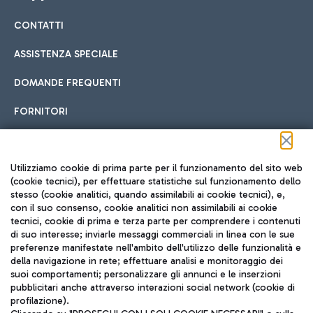
CONTATTI
Car sharing
ASSISTENZA SPECIALE
Con il Car Sharing è ancora più facile spostarsi
DOMANDE FREQUENTI
Hotel in aeroporto
dall’aeroporto al centro di Roma e viceversa.
Cucina Internazionale
FORNITORI
Scegli l'alloggio più adatto e approfitta della vicinanza
all'aeroporto.
Seguici sui social
Utilizziamo cookie di prima parte per il funzionamento del sito web
(cookie tecnici), per effettuare statistiche sul funzionamento dello
stesso (cookie analitici, quando assimilabili ai cookie tecnici), e,
Treno
con il suo consenso, cookie analitici non assimilabili ai cookie
tecnici, cookie di prima e terza parte per comprendere i contenuti
Raggiungi velocemente l'aeroporto di Fiumicino da Roma
Fast Food
di suo interesse; inviarle messaggi commerciali in linea con le sue
TRAVEL JOURNAL
tramite i servizi ferroviari Trenitalia.
preferenze manifestate nell'ambito dell'utilizzo delle funzionalità e
della navigazione in rete; effettuare analisi e monitoraggio dei
ITA
suoi comportamenti; personalizzare gli annunci e le inserzioni
pubblicitari anche attraverso interazioni social network (cookie di
profilazione).