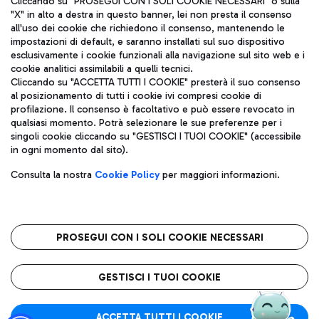
Cliccando su "PROSEGUI CON I SOLI COOKIE NECESSARI" o sulla
"X" in alto a destra in questo banner, lei non presta il consenso
all'uso dei cookie che richiedono il consenso, mantenendo le
impostazioni di default, e saranno installati sul suo dispositivo
Pizza
Autobus
esclusivamente i cookie funzionali alla navigazione sul sito web e i
Aeroporti di Roma S.p.A. - Società soggetta a direzione e
cookie analitici assimilabili a quelli tecnici.
Scopri le linee di autobus per raggiungere l'aeroporto
coordinamento di Mundys S.p.A.
Cliccando su "ACCETTA TUTTI I COOKIE" presterà il suo consenso
Leonardo Da Vinci.
al posizionamento di tutti i cookie ivi compresi cookie di
Codice fiscale e Registro delle Imprese di Roma 13032990155 P.
profilazione. Il consenso è facoltativo e può essere revocato in
IVA 06572251004
qualsiasi momento. Potrà selezionare le sue preferenze per i
Capitale sociale 62.224.743,00 int. vers.
singoli cookie cliccando su "GESTISCI I TUOI COOKIE" (accessibile
Sede legale: Via Pier Paolo Racchetti 1 - 00054 Fiumicino (RM)
Ristoranti
in ogni momento dal sito).
telefono +39 06 65951
Scopri la nostra offerta per una pausa gustosa in aeroporto
Privacy policy
Note legali
Gelateria
Consulta la nostra
Cookie Policy
per maggiori informazioni.
Mappa sito
Accessibilità
Taxi
Roma FCO
Mappa Aeroporto Fiumicino
L'aeroporto stellato
PROSEGUI CON I SOLI COOKIE NECESSARI
Raggiungi l’aeroporto senza pensieri con il servizio di taxi a
tariffe fisse.
QUALITÀ
SOSTENIBILITÀ
INNOVAZIONE
GESTISCI I TUOI COOKIE
Wine Bar & Sparkling
ACCETTA TUTTI I COOKIE