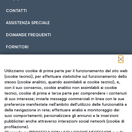
CONTATTI
Car sharing
ASSISTENZA SPECIALE
Con il Car Sharing è ancora più facile spostarsi
DOMANDE FREQUENTI
Hotel in aeroporto
dall’aeroporto al centro di Roma e viceversa.
Cucina Internazionale
FORNITORI
Scegli l'alloggio più adatto e approfitta della vicinanza
all'aeroporto.
Seguici sui social
Utilizziamo cookie di prima parte per il funzionamento del sito web
(cookie tecnici), per effettuare statistiche sul funzionamento dello
stesso (cookie analitici, quando assimilabili ai cookie tecnici), e,
Treno
con il suo consenso, cookie analitici non assimilabili ai cookie
tecnici, cookie di prima e terza parte per comprendere i contenuti
Raggiungi velocemente l'aeroporto di Fiumicino da Roma
Fast Food
di suo interesse; inviarle messaggi commerciali in linea con le sue
TRAVEL JOURNAL
tramite i servizi ferroviari Trenitalia.
preferenze manifestate nell'ambito dell'utilizzo delle funzionalità e
della navigazione in rete; effettuare analisi e monitoraggio dei
ITA
suoi comportamenti; personalizzare gli annunci e le inserzioni
pubblicitari anche attraverso interazioni social network (cookie di
profilazione).