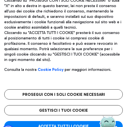
Cliccando su "PROSEGUI CON I SOLI COOKIE NECESSARI" o sulla
"X" in alto a destra in questo banner, lei non presta il consenso
all'uso dei cookie che richiedono il consenso, mantenendo le
impostazioni di default, e saranno installati sul suo dispositivo
Pizza
Autobus
esclusivamente i cookie funzionali alla navigazione sul sito web e i
Aeroporti di Roma S.p.A. - Società soggetta a direzione e
cookie analitici assimilabili a quelli tecnici.
Scopri le linee di autobus per raggiungere l'aeroporto
coordinamento di Mundys S.p.A.
Cliccando su "ACCETTA TUTTI I COOKIE" presterà il suo consenso
Leonardo Da Vinci.
al posizionamento di tutti i cookie ivi compresi cookie di
Codice fiscale e Registro delle Imprese di Roma 13032990155 P.
profilazione. Il consenso è facoltativo e può essere revocato in
IVA 06572251004
qualsiasi momento. Potrà selezionare le sue preferenze per i
Capitale sociale 62.224.743,00 int. vers.
singoli cookie cliccando su "GESTISCI I TUOI COOKIE" (accessibile
Sede legale: Via Pier Paolo Racchetti 1 - 00054 Fiumicino (RM)
Ristoranti
in ogni momento dal sito).
telefono +39 06 65951
Scopri la nostra offerta per una pausa gustosa in aeroporto
Privacy policy
Note legali
Gelateria
Consulta la nostra
Cookie Policy
per maggiori informazioni.
Mappa sito
Accessibilità
Taxi
Roma FCO
Mappa Aeroporto Fiumicino
L'aeroporto stellato
PROSEGUI CON I SOLI COOKIE NECESSARI
Raggiungi l’aeroporto senza pensieri con il servizio di taxi a
tariffe fisse.
QUALITÀ
SOSTENIBILITÀ
INNOVAZIONE
GESTISCI I TUOI COOKIE
Wine Bar & Sparkling
ACCETTA TUTTI I COOKIE