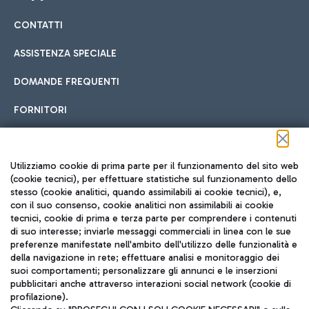
CONTATTI
Car sharing
ASSISTENZA SPECIALE
Con il Car Sharing è ancora più facile spostarsi
DOMANDE FREQUENTI
Hotel in aeroporto
dall’aeroporto al centro di Roma e viceversa.
Cucina Internazionale
FORNITORI
Scegli l'alloggio più adatto e approfitta della vicinanza
all'aeroporto.
Seguici sui social
Utilizziamo cookie di prima parte per il funzionamento del sito web
(cookie tecnici), per effettuare statistiche sul funzionamento dello
stesso (cookie analitici, quando assimilabili ai cookie tecnici), e,
Treno
con il suo consenso, cookie analitici non assimilabili ai cookie
tecnici, cookie di prima e terza parte per comprendere i contenuti
Raggiungi velocemente l'aeroporto di Fiumicino da Roma
Fast Food
di suo interesse; inviarle messaggi commerciali in linea con le sue
TRAVEL JOURNAL
tramite i servizi ferroviari Trenitalia.
preferenze manifestate nell'ambito dell'utilizzo delle funzionalità e
della navigazione in rete; effettuare analisi e monitoraggio dei
ITA
suoi comportamenti; personalizzare gli annunci e le inserzioni
pubblicitari anche attraverso interazioni social network (cookie di
profilazione).