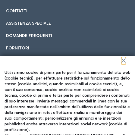
CONTATTI
Car sharing
ASSISTENZA SPECIALE
Con il Car Sharing è ancora più facile spostarsi
DOMANDE FREQUENTI
Hotel in aeroporto
dall’aeroporto al centro di Roma e viceversa.
Cucina Internazionale
FORNITORI
Scegli l'alloggio più adatto e approfitta della vicinanza
all'aeroporto.
Seguici sui social
Utilizziamo cookie di prima parte per il funzionamento del sito web
(cookie tecnici), per effettuare statistiche sul funzionamento dello
stesso (cookie analitici, quando assimilabili ai cookie tecnici), e,
Treno
con il suo consenso, cookie analitici non assimilabili ai cookie
tecnici, cookie di prima e terza parte per comprendere i contenuti
Raggiungi velocemente l'aeroporto di Fiumicino da Roma
Fast Food
di suo interesse; inviarle messaggi commerciali in linea con le sue
TRAVEL JOURNAL
tramite i servizi ferroviari Trenitalia.
preferenze manifestate nell'ambito dell'utilizzo delle funzionalità e
della navigazione in rete; effettuare analisi e monitoraggio dei
ITA
suoi comportamenti; personalizzare gli annunci e le inserzioni
pubblicitari anche attraverso interazioni social network (cookie di
profilazione).