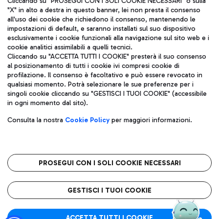
Cliccando su "PROSEGUI CON I SOLI COOKIE NECESSARI" o sulla
"X" in alto a destra in questo banner, lei non presta il consenso
all'uso dei cookie che richiedono il consenso, mantenendo le
impostazioni di default, e saranno installati sul suo dispositivo
Pizza
Autobus
esclusivamente i cookie funzionali alla navigazione sul sito web e i
Aeroporti di Roma S.p.A. - Società soggetta a direzione e
cookie analitici assimilabili a quelli tecnici.
Scopri le linee di autobus per raggiungere l'aeroporto
coordinamento di Mundys S.p.A.
Cliccando su "ACCETTA TUTTI I COOKIE" presterà il suo consenso
Leonardo Da Vinci.
al posizionamento di tutti i cookie ivi compresi cookie di
Codice fiscale e Registro delle Imprese di Roma 13032990155 P.
profilazione. Il consenso è facoltativo e può essere revocato in
IVA 06572251004
qualsiasi momento. Potrà selezionare le sue preferenze per i
Capitale sociale 62.224.743,00 int. vers.
singoli cookie cliccando su "GESTISCI I TUOI COOKIE" (accessibile
Sede legale: Via Pier Paolo Racchetti 1 - 00054 Fiumicino (RM)
Ristoranti
in ogni momento dal sito).
telefono +39 06 65951
Scopri la nostra offerta per una pausa gustosa in aeroporto
Privacy policy
Note legali
Gelateria
Consulta la nostra
Cookie Policy
per maggiori informazioni.
Mappa sito
Accessibilità
Taxi
Roma FCO
Mappa Aeroporto Fiumicino
L'aeroporto stellato
PROSEGUI CON I SOLI COOKIE NECESSARI
Raggiungi l’aeroporto senza pensieri con il servizio di taxi a
tariffe fisse.
QUALITÀ
SOSTENIBILITÀ
INNOVAZIONE
GESTISCI I TUOI COOKIE
Wine Bar & Sparkling
ACCETTA TUTTI I COOKIE