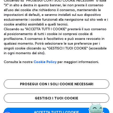
Cliccando su "PROSEGUI CON I SOLI COOKIE NECESSARI" o sulla
"X" in alto a destra in questo banner, lei non presta il consenso
all'uso dei cookie che richiedono il consenso, mantenendo le
impostazioni di default, e saranno installati sul suo dispositivo
Pizza
Autobus
esclusivamente i cookie funzionali alla navigazione sul sito web e i
Aeroporti di Roma S.p.A. - Società soggetta a direzione e
cookie analitici assimilabili a quelli tecnici.
Scopri le linee di autobus per raggiungere l'aeroporto
coordinamento di Mundys S.p.A.
Cliccando su "ACCETTA TUTTI I COOKIE" presterà il suo consenso
Leonardo Da Vinci.
al posizionamento di tutti i cookie ivi compresi cookie di
Codice fiscale e Registro delle Imprese di Roma 13032990155 P.
profilazione. Il consenso è facoltativo e può essere revocato in
IVA 06572251004
qualsiasi momento. Potrà selezionare le sue preferenze per i
Capitale sociale 62.224.743,00 int. vers.
singoli cookie cliccando su "GESTISCI I TUOI COOKIE" (accessibile
Sede legale: Via Pier Paolo Racchetti 1 - 00054 Fiumicino (RM)
Ristoranti
in ogni momento dal sito).
telefono +39 06 65951
Scopri la nostra offerta per una pausa gustosa in aeroporto
Privacy policy
Note legali
Gelateria
Consulta la nostra
Cookie Policy
per maggiori informazioni.
Mappa sito
Accessibilità
Taxi
Roma FCO
Mappa Aeroporto Fiumicino
L'aeroporto stellato
PROSEGUI CON I SOLI COOKIE NECESSARI
Raggiungi l’aeroporto senza pensieri con il servizio di taxi a
tariffe fisse.
QUALITÀ
SOSTENIBILITÀ
INNOVAZIONE
GESTISCI I TUOI COOKIE
Wine Bar & Sparkling
ACCETTA TUTTI I COOKIE