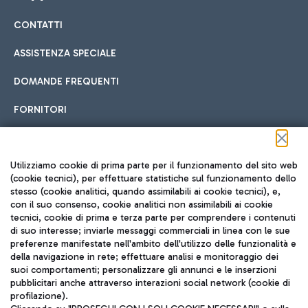
CONTATTI
Car sharing
ASSISTENZA SPECIALE
Con il Car Sharing è ancora più facile spostarsi
DOMANDE FREQUENTI
Hotel in aeroporto
dall’aeroporto al centro di Roma e viceversa.
Cucina Internazionale
FORNITORI
Scegli l'alloggio più adatto e approfitta della vicinanza
all'aeroporto.
Seguici sui social
Utilizziamo cookie di prima parte per il funzionamento del sito web
(cookie tecnici), per effettuare statistiche sul funzionamento dello
stesso (cookie analitici, quando assimilabili ai cookie tecnici), e,
Treno
con il suo consenso, cookie analitici non assimilabili ai cookie
tecnici, cookie di prima e terza parte per comprendere i contenuti
Raggiungi velocemente l'aeroporto di Fiumicino da Roma
Fast Food
di suo interesse; inviarle messaggi commerciali in linea con le sue
TRAVEL JOURNAL
tramite i servizi ferroviari Trenitalia.
preferenze manifestate nell'ambito dell'utilizzo delle funzionalità e
della navigazione in rete; effettuare analisi e monitoraggio dei
ITA
suoi comportamenti; personalizzare gli annunci e le inserzioni
pubblicitari anche attraverso interazioni social network (cookie di
profilazione).