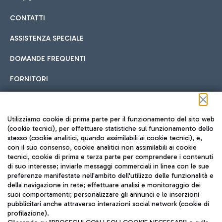
CONTATTI
Car sharing
ASSISTENZA SPECIALE
Con il Car Sharing è ancora più facile spostarsi
DOMANDE FREQUENTI
Hotel in aeroporto
dall’aeroporto al centro di Roma e viceversa.
Cucina Internazionale
FORNITORI
Scegli l'alloggio più adatto e approfitta della vicinanza
all'aeroporto.
Seguici sui social
Utilizziamo cookie di prima parte per il funzionamento del sito web
(cookie tecnici), per effettuare statistiche sul funzionamento dello
stesso (cookie analitici, quando assimilabili ai cookie tecnici), e,
Treno
con il suo consenso, cookie analitici non assimilabili ai cookie
tecnici, cookie di prima e terza parte per comprendere i contenuti
Raggiungi velocemente l'aeroporto di Fiumicino da Roma
Fast Food
di suo interesse; inviarle messaggi commerciali in linea con le sue
TRAVEL JOURNAL
tramite i servizi ferroviari Trenitalia.
preferenze manifestate nell'ambito dell'utilizzo delle funzionalità e
della navigazione in rete; effettuare analisi e monitoraggio dei
ITA
suoi comportamenti; personalizzare gli annunci e le inserzioni
pubblicitari anche attraverso interazioni social network (cookie di
profilazione).