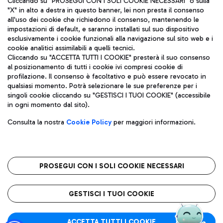
Cliccando su "PROSEGUI CON I SOLI COOKIE NECESSARI" o sulla
"X" in alto a destra in questo banner, lei non presta il consenso
all'uso dei cookie che richiedono il consenso, mantenendo le
impostazioni di default, e saranno installati sul suo dispositivo
Pizza
Autobus
esclusivamente i cookie funzionali alla navigazione sul sito web e i
Aeroporti di Roma S.p.A. - Società soggetta a direzione e
cookie analitici assimilabili a quelli tecnici.
Scopri le linee di autobus per raggiungere l'aeroporto
coordinamento di Mundys S.p.A.
Cliccando su "ACCETTA TUTTI I COOKIE" presterà il suo consenso
Leonardo Da Vinci.
al posizionamento di tutti i cookie ivi compresi cookie di
Codice fiscale e Registro delle Imprese di Roma 13032990155 P.
profilazione. Il consenso è facoltativo e può essere revocato in
IVA 06572251004
qualsiasi momento. Potrà selezionare le sue preferenze per i
Capitale sociale 62.224.743,00 int. vers.
singoli cookie cliccando su "GESTISCI I TUOI COOKIE" (accessibile
Sede legale: Via Pier Paolo Racchetti 1 - 00054 Fiumicino (RM)
Ristoranti
in ogni momento dal sito).
telefono +39 06 65951
Scopri la nostra offerta per una pausa gustosa in aeroporto
Privacy policy
Note legali
Gelateria
Consulta la nostra
Cookie Policy
per maggiori informazioni.
Mappa sito
Accessibilità
Taxi
Roma FCO
Mappa Aeroporto Fiumicino
L'aeroporto stellato
PROSEGUI CON I SOLI COOKIE NECESSARI
Raggiungi l’aeroporto senza pensieri con il servizio di taxi a
tariffe fisse.
QUALITÀ
SOSTENIBILITÀ
INNOVAZIONE
GESTISCI I TUOI COOKIE
Wine Bar & Sparkling
ACCETTA TUTTI I COOKIE