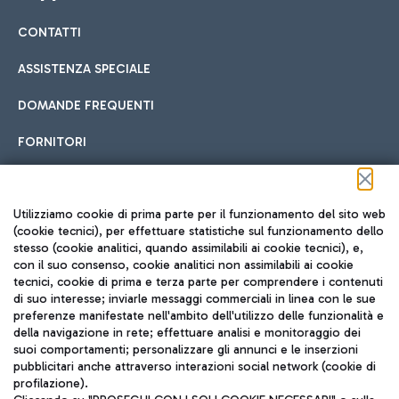
CONTATTI
Car sharing
ASSISTENZA SPECIALE
Con il Car Sharing è ancora più facile spostarsi
DOMANDE FREQUENTI
Hotel in aeroporto
dall’aeroporto al centro di Roma e viceversa.
Cucina Internazionale
FORNITORI
Scegli l'alloggio più adatto e approfitta della vicinanza
all'aeroporto.
Seguici sui social
Utilizziamo cookie di prima parte per il funzionamento del sito web
(cookie tecnici), per effettuare statistiche sul funzionamento dello
stesso (cookie analitici, quando assimilabili ai cookie tecnici), e,
Treno
con il suo consenso, cookie analitici non assimilabili ai cookie
tecnici, cookie di prima e terza parte per comprendere i contenuti
Raggiungi velocemente l'aeroporto di Fiumicino da Roma
Fast Food
di suo interesse; inviarle messaggi commerciali in linea con le sue
TRAVEL JOURNAL
tramite i servizi ferroviari Trenitalia.
preferenze manifestate nell'ambito dell'utilizzo delle funzionalità e
della navigazione in rete; effettuare analisi e monitoraggio dei
ITA
suoi comportamenti; personalizzare gli annunci e le inserzioni
pubblicitari anche attraverso interazioni social network (cookie di
profilazione).