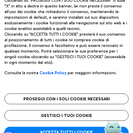
Cliccando su "PROSEGUI CON I SOLI COOKIE NECESSARI" o sulla
"X" in alto a destra in questo banner, lei non presta il consenso
all'uso dei cookie che richiedono il consenso, mantenendo le
impostazioni di default, e saranno installati sul suo dispositivo
Pizza
Autobus
esclusivamente i cookie funzionali alla navigazione sul sito web e i
Aeroporti di Roma S.p.A. - Società soggetta a direzione e
cookie analitici assimilabili a quelli tecnici.
Scopri le linee di autobus per raggiungere l'aeroporto
coordinamento di Mundys S.p.A.
Cliccando su "ACCETTA TUTTI I COOKIE" presterà il suo consenso
Leonardo Da Vinci.
al posizionamento di tutti i cookie ivi compresi cookie di
Codice fiscale e Registro delle Imprese di Roma 13032990155 P.
profilazione. Il consenso è facoltativo e può essere revocato in
IVA 06572251004
qualsiasi momento. Potrà selezionare le sue preferenze per i
Capitale sociale 62.224.743,00 int. vers.
singoli cookie cliccando su "GESTISCI I TUOI COOKIE" (accessibile
Sede legale: Via Pier Paolo Racchetti 1 - 00054 Fiumicino (RM)
Ristoranti
in ogni momento dal sito).
telefono +39 06 65951
Scopri la nostra offerta per una pausa gustosa in aeroporto
Privacy policy
Note legali
Gelateria
Consulta la nostra
Cookie Policy
per maggiori informazioni.
Mappa sito
Accessibilità
Taxi
Roma FCO
Mappa Aeroporto Fiumicino
L'aeroporto stellato
PROSEGUI CON I SOLI COOKIE NECESSARI
Raggiungi l’aeroporto senza pensieri con il servizio di taxi a
tariffe fisse.
QUALITÀ
SOSTENIBILITÀ
INNOVAZIONE
GESTISCI I TUOI COOKIE
Wine Bar & Sparkling
ACCETTA TUTTI I COOKIE