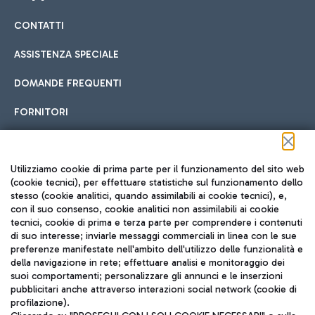
CONTATTI
Car sharing
ASSISTENZA SPECIALE
Con il Car Sharing è ancora più facile spostarsi
DOMANDE FREQUENTI
Hotel in aeroporto
dall’aeroporto al centro di Roma e viceversa.
Cucina Internazionale
FORNITORI
Scegli l'alloggio più adatto e approfitta della vicinanza
all'aeroporto.
Seguici sui social
Utilizziamo cookie di prima parte per il funzionamento del sito web
(cookie tecnici), per effettuare statistiche sul funzionamento dello
stesso (cookie analitici, quando assimilabili ai cookie tecnici), e,
Treno
con il suo consenso, cookie analitici non assimilabili ai cookie
tecnici, cookie di prima e terza parte per comprendere i contenuti
Raggiungi velocemente l'aeroporto di Fiumicino da Roma
Fast Food
di suo interesse; inviarle messaggi commerciali in linea con le sue
TRAVEL JOURNAL
tramite i servizi ferroviari Trenitalia.
preferenze manifestate nell'ambito dell'utilizzo delle funzionalità e
della navigazione in rete; effettuare analisi e monitoraggio dei
ITA
suoi comportamenti; personalizzare gli annunci e le inserzioni
pubblicitari anche attraverso interazioni social network (cookie di
profilazione).