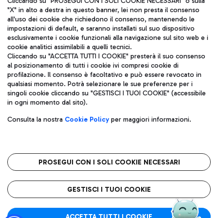
Cliccando su "PROSEGUI CON I SOLI COOKIE NECESSARI" o sulla
"X" in alto a destra in questo banner, lei non presta il consenso
all'uso dei cookie che richiedono il consenso, mantenendo le
impostazioni di default, e saranno installati sul suo dispositivo
Pizza
Autobus
esclusivamente i cookie funzionali alla navigazione sul sito web e i
Aeroporti di Roma S.p.A. - Società soggetta a direzione e
cookie analitici assimilabili a quelli tecnici.
Scopri le linee di autobus per raggiungere l'aeroporto
coordinamento di Mundys S.p.A.
Cliccando su "ACCETTA TUTTI I COOKIE" presterà il suo consenso
Leonardo Da Vinci.
al posizionamento di tutti i cookie ivi compresi cookie di
Codice fiscale e Registro delle Imprese di Roma 13032990155 P.
profilazione. Il consenso è facoltativo e può essere revocato in
IVA 06572251004
qualsiasi momento. Potrà selezionare le sue preferenze per i
Capitale sociale 62.224.743,00 int. vers.
singoli cookie cliccando su "GESTISCI I TUOI COOKIE" (accessibile
Sede legale: Via Pier Paolo Racchetti 1 - 00054 Fiumicino (RM)
Ristoranti
in ogni momento dal sito).
telefono +39 06 65951
Scopri la nostra offerta per una pausa gustosa in aeroporto
Privacy policy
Note legali
Gelateria
Consulta la nostra
Cookie Policy
per maggiori informazioni.
Mappa sito
Accessibilità
Taxi
Roma FCO
Mappa Aeroporto Fiumicino
L'aeroporto stellato
PROSEGUI CON I SOLI COOKIE NECESSARI
Raggiungi l’aeroporto senza pensieri con il servizio di taxi a
tariffe fisse.
QUALITÀ
SOSTENIBILITÀ
INNOVAZIONE
GESTISCI I TUOI COOKIE
Wine Bar & Sparkling
ACCETTA TUTTI I COOKIE