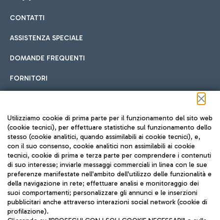
CONTATTI
Car sharing
ASSISTENZA SPECIALE
Con il Car Sharing è ancora più facile spostarsi
DOMANDE FREQUENTI
Hotel in aeroporto
dall’aeroporto al centro di Roma e viceversa.
Cucina Internazionale
FORNITORI
Scegli l'alloggio più adatto e approfitta della vicinanza
all'aeroporto.
Seguici sui social
Utilizziamo cookie di prima parte per il funzionamento del sito web
(cookie tecnici), per effettuare statistiche sul funzionamento dello
stesso (cookie analitici, quando assimilabili ai cookie tecnici), e,
Treno
con il suo consenso, cookie analitici non assimilabili ai cookie
tecnici, cookie di prima e terza parte per comprendere i contenuti
Raggiungi velocemente l'aeroporto di Fiumicino da Roma
Fast Food
di suo interesse; inviarle messaggi commerciali in linea con le sue
TRAVEL JOURNAL
tramite i servizi ferroviari Trenitalia.
preferenze manifestate nell'ambito dell'utilizzo delle funzionalità e
della navigazione in rete; effettuare analisi e monitoraggio dei
ITA
suoi comportamenti; personalizzare gli annunci e le inserzioni
pubblicitari anche attraverso interazioni social network (cookie di
profilazione).