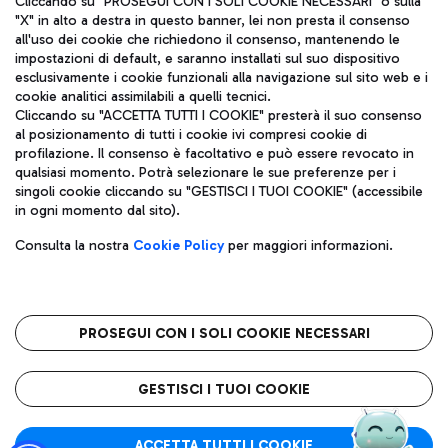
Cliccando su "PROSEGUI CON I SOLI COOKIE NECESSARI" o sulla
"X" in alto a destra in questo banner, lei non presta il consenso
all'uso dei cookie che richiedono il consenso, mantenendo le
impostazioni di default, e saranno installati sul suo dispositivo
Pizza
Autobus
esclusivamente i cookie funzionali alla navigazione sul sito web e i
Aeroporti di Roma S.p.A. - Società soggetta a direzione e
cookie analitici assimilabili a quelli tecnici.
Scopri le linee di autobus per raggiungere l'aeroporto
coordinamento di Mundys S.p.A.
Cliccando su "ACCETTA TUTTI I COOKIE" presterà il suo consenso
Leonardo Da Vinci.
al posizionamento di tutti i cookie ivi compresi cookie di
Codice fiscale e Registro delle Imprese di Roma 13032990155 P.
profilazione. Il consenso è facoltativo e può essere revocato in
IVA 06572251004
qualsiasi momento. Potrà selezionare le sue preferenze per i
Capitale sociale 62.224.743,00 int. vers.
singoli cookie cliccando su "GESTISCI I TUOI COOKIE" (accessibile
Sede legale: Via Pier Paolo Racchetti 1 - 00054 Fiumicino (RM)
Ristoranti
in ogni momento dal sito).
telefono +39 06 65951
Scopri la nostra offerta per una pausa gustosa in aeroporto
Privacy policy
Note legali
Gelateria
Consulta la nostra
Cookie Policy
per maggiori informazioni.
Mappa sito
Accessibilità
Taxi
Roma FCO
Mappa Aeroporto Fiumicino
L'aeroporto stellato
PROSEGUI CON I SOLI COOKIE NECESSARI
Raggiungi l’aeroporto senza pensieri con il servizio di taxi a
tariffe fisse.
QUALITÀ
SOSTENIBILITÀ
INNOVAZIONE
GESTISCI I TUOI COOKIE
Wine Bar & Sparkling
ACCETTA TUTTI I COOKIE