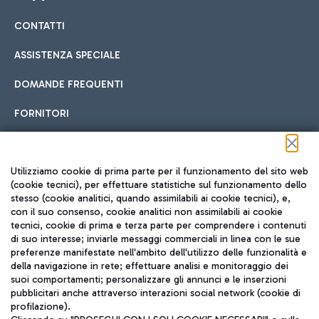
CONTATTI
Car sharing
ASSISTENZA SPECIALE
Con il Car Sharing è ancora più facile spostarsi
DOMANDE FREQUENTI
Hotel in aeroporto
dall’aeroporto al centro di Roma e viceversa.
Cucina Internazionale
FORNITORI
Scegli l'alloggio più adatto e approfitta della vicinanza
all'aeroporto.
Seguici sui social
Utilizziamo cookie di prima parte per il funzionamento del sito web
(cookie tecnici), per effettuare statistiche sul funzionamento dello
stesso (cookie analitici, quando assimilabili ai cookie tecnici), e,
Treno
con il suo consenso, cookie analitici non assimilabili ai cookie
tecnici, cookie di prima e terza parte per comprendere i contenuti
Raggiungi velocemente l'aeroporto di Fiumicino da Roma
Fast Food
di suo interesse; inviarle messaggi commerciali in linea con le sue
TRAVEL JOURNAL
tramite i servizi ferroviari Trenitalia.
preferenze manifestate nell'ambito dell'utilizzo delle funzionalità e
della navigazione in rete; effettuare analisi e monitoraggio dei
ITA
suoi comportamenti; personalizzare gli annunci e le inserzioni
pubblicitari anche attraverso interazioni social network (cookie di
profilazione).