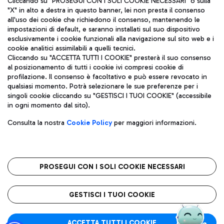
Cliccando su "PROSEGUI CON I SOLI COOKIE NECESSARI" o sulla
"X" in alto a destra in questo banner, lei non presta il consenso
all'uso dei cookie che richiedono il consenso, mantenendo le
impostazioni di default, e saranno installati sul suo dispositivo
Pizza
Autobus
esclusivamente i cookie funzionali alla navigazione sul sito web e i
Aeroporti di Roma S.p.A. - Società soggetta a direzione e
cookie analitici assimilabili a quelli tecnici.
Scopri le linee di autobus per raggiungere l'aeroporto
coordinamento di Mundys S.p.A.
Cliccando su "ACCETTA TUTTI I COOKIE" presterà il suo consenso
Leonardo Da Vinci.
al posizionamento di tutti i cookie ivi compresi cookie di
Codice fiscale e Registro delle Imprese di Roma 13032990155 P.
profilazione. Il consenso è facoltativo e può essere revocato in
IVA 06572251004
qualsiasi momento. Potrà selezionare le sue preferenze per i
Capitale sociale 62.224.743,00 int. vers.
singoli cookie cliccando su "GESTISCI I TUOI COOKIE" (accessibile
Sede legale: Via Pier Paolo Racchetti 1 - 00054 Fiumicino (RM)
Ristoranti
in ogni momento dal sito).
telefono +39 06 65951
Scopri la nostra offerta per una pausa gustosa in aeroporto
Privacy policy
Note legali
Gelateria
Consulta la nostra
Cookie Policy
per maggiori informazioni.
Mappa sito
Accessibilità
Taxi
Roma FCO
Mappa Aeroporto Fiumicino
L'aeroporto stellato
PROSEGUI CON I SOLI COOKIE NECESSARI
Raggiungi l’aeroporto senza pensieri con il servizio di taxi a
tariffe fisse.
QUALITÀ
SOSTENIBILITÀ
INNOVAZIONE
GESTISCI I TUOI COOKIE
Wine Bar & Sparkling
ACCETTA TUTTI I COOKIE