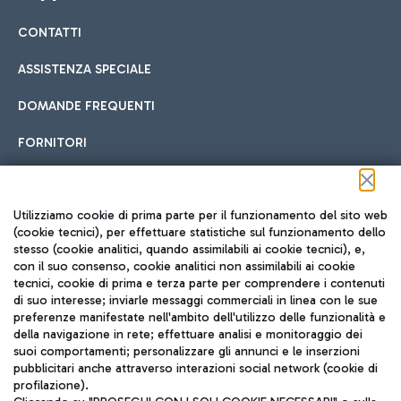
CONTATTI
Car sharing
ASSISTENZA SPECIALE
Con il Car Sharing è ancora più facile spostarsi
DOMANDE FREQUENTI
Hotel in aeroporto
dall’aeroporto al centro di Roma e viceversa.
Cucina Internazionale
FORNITORI
Scegli l'alloggio più adatto e approfitta della vicinanza
all'aeroporto.
Seguici sui social
Utilizziamo cookie di prima parte per il funzionamento del sito web
(cookie tecnici), per effettuare statistiche sul funzionamento dello
stesso (cookie analitici, quando assimilabili ai cookie tecnici), e,
Treno
con il suo consenso, cookie analitici non assimilabili ai cookie
tecnici, cookie di prima e terza parte per comprendere i contenuti
Raggiungi velocemente l'aeroporto di Fiumicino da Roma
Fast Food
di suo interesse; inviarle messaggi commerciali in linea con le sue
TRAVEL JOURNAL
tramite i servizi ferroviari Trenitalia.
preferenze manifestate nell'ambito dell'utilizzo delle funzionalità e
della navigazione in rete; effettuare analisi e monitoraggio dei
ITA
suoi comportamenti; personalizzare gli annunci e le inserzioni
pubblicitari anche attraverso interazioni social network (cookie di
profilazione).