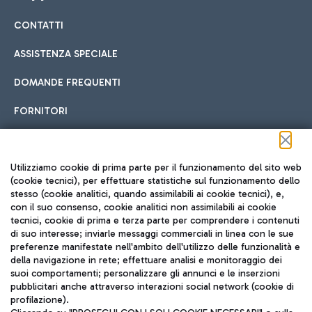
CONTATTI
Car sharing
ASSISTENZA SPECIALE
Con il Car Sharing è ancora più facile spostarsi
DOMANDE FREQUENTI
Hotel in aeroporto
dall’aeroporto al centro di Roma e viceversa.
Cucina Internazionale
FORNITORI
Scegli l'alloggio più adatto e approfitta della vicinanza
all'aeroporto.
Seguici sui social
Utilizziamo cookie di prima parte per il funzionamento del sito web
(cookie tecnici), per effettuare statistiche sul funzionamento dello
stesso (cookie analitici, quando assimilabili ai cookie tecnici), e,
Treno
con il suo consenso, cookie analitici non assimilabili ai cookie
tecnici, cookie di prima e terza parte per comprendere i contenuti
Raggiungi velocemente l'aeroporto di Fiumicino da Roma
Fast Food
di suo interesse; inviarle messaggi commerciali in linea con le sue
TRAVEL JOURNAL
tramite i servizi ferroviari Trenitalia.
preferenze manifestate nell'ambito dell'utilizzo delle funzionalità e
della navigazione in rete; effettuare analisi e monitoraggio dei
ITA
suoi comportamenti; personalizzare gli annunci e le inserzioni
pubblicitari anche attraverso interazioni social network (cookie di
profilazione).