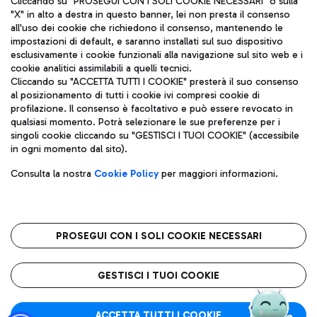
Cliccando su "PROSEGUI CON I SOLI COOKIE NECESSARI" o sulla
"X" in alto a destra in questo banner, lei non presta il consenso
all'uso dei cookie che richiedono il consenso, mantenendo le
impostazioni di default, e saranno installati sul suo dispositivo
Pizza
Autobus
esclusivamente i cookie funzionali alla navigazione sul sito web e i
Aeroporti di Roma S.p.A. - Società soggetta a direzione e
cookie analitici assimilabili a quelli tecnici.
Scopri le linee di autobus per raggiungere l'aeroporto
coordinamento di Mundys S.p.A.
Cliccando su "ACCETTA TUTTI I COOKIE" presterà il suo consenso
Leonardo Da Vinci.
al posizionamento di tutti i cookie ivi compresi cookie di
Codice fiscale e Registro delle Imprese di Roma 13032990155 P.
profilazione. Il consenso è facoltativo e può essere revocato in
IVA 06572251004
qualsiasi momento. Potrà selezionare le sue preferenze per i
Capitale sociale 62.224.743,00 int. vers.
singoli cookie cliccando su "GESTISCI I TUOI COOKIE" (accessibile
Sede legale: Via Pier Paolo Racchetti 1 - 00054 Fiumicino (RM)
Ristoranti
in ogni momento dal sito).
telefono +39 06 65951
Scopri la nostra offerta per una pausa gustosa in aeroporto
Privacy policy
Note legali
Gelateria
Consulta la nostra
Cookie Policy
per maggiori informazioni.
Mappa sito
Accessibilità
Taxi
Roma FCO
Mappa Aeroporto Fiumicino
L'aeroporto stellato
PROSEGUI CON I SOLI COOKIE NECESSARI
Raggiungi l’aeroporto senza pensieri con il servizio di taxi a
tariffe fisse.
QUALITÀ
SOSTENIBILITÀ
INNOVAZIONE
GESTISCI I TUOI COOKIE
Wine Bar & Sparkling
ACCETTA TUTTI I COOKIE