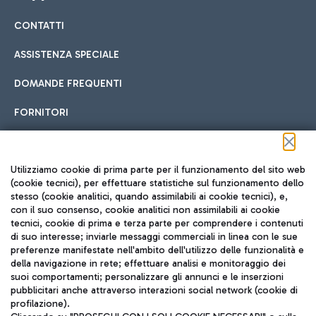
CONTATTI
Car sharing
ASSISTENZA SPECIALE
Con il Car Sharing è ancora più facile spostarsi
DOMANDE FREQUENTI
Hotel in aeroporto
dall’aeroporto al centro di Roma e viceversa.
Cucina Internazionale
FORNITORI
Scegli l'alloggio più adatto e approfitta della vicinanza
all'aeroporto.
Seguici sui social
Utilizziamo cookie di prima parte per il funzionamento del sito web
(cookie tecnici), per effettuare statistiche sul funzionamento dello
stesso (cookie analitici, quando assimilabili ai cookie tecnici), e,
Treno
con il suo consenso, cookie analitici non assimilabili ai cookie
tecnici, cookie di prima e terza parte per comprendere i contenuti
Raggiungi velocemente l'aeroporto di Fiumicino da Roma
Fast Food
di suo interesse; inviarle messaggi commerciali in linea con le sue
TRAVEL JOURNAL
tramite i servizi ferroviari Trenitalia.
preferenze manifestate nell'ambito dell'utilizzo delle funzionalità e
della navigazione in rete; effettuare analisi e monitoraggio dei
ITA
suoi comportamenti; personalizzare gli annunci e le inserzioni
pubblicitari anche attraverso interazioni social network (cookie di
profilazione).