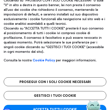
Cliccando su "PROSEGUI CON I SOLI COOKIE NECESSARI" o sulla
"X" in alto a destra in questo banner, lei non presta il consenso
all'uso dei cookie che richiedono il consenso, mantenendo le
impostazioni di default, e saranno installati sul suo dispositivo
Pizza
Autobus
esclusivamente i cookie funzionali alla navigazione sul sito web e i
Aeroporti di Roma S.p.A. - Società soggetta a direzione e
cookie analitici assimilabili a quelli tecnici.
Scopri le linee di autobus per raggiungere l'aeroporto
coordinamento di Mundys S.p.A.
Cliccando su "ACCETTA TUTTI I COOKIE" presterà il suo consenso
Leonardo Da Vinci.
al posizionamento di tutti i cookie ivi compresi cookie di
Codice fiscale e Registro delle Imprese di Roma 13032990155 P.
profilazione. Il consenso è facoltativo e può essere revocato in
IVA 06572251004
qualsiasi momento. Potrà selezionare le sue preferenze per i
Capitale sociale 62.224.743,00 int. vers.
singoli cookie cliccando su "GESTISCI I TUOI COOKIE" (accessibile
Sede legale: Via Pier Paolo Racchetti 1 - 00054 Fiumicino (RM)
Ristoranti
in ogni momento dal sito).
telefono +39 06 65951
Scopri la nostra offerta per una pausa gustosa in aeroporto
Privacy policy
Note legali
Gelateria
Consulta la nostra
Cookie Policy
per maggiori informazioni.
Mappa sito
Accessibilità
Taxi
Roma FCO
Mappa Aeroporto Fiumicino
L'aeroporto stellato
PROSEGUI CON I SOLI COOKIE NECESSARI
Raggiungi l’aeroporto senza pensieri con il servizio di taxi a
tariffe fisse.
QUALITÀ
SOSTENIBILITÀ
INNOVAZIONE
GESTISCI I TUOI COOKIE
Wine Bar & Sparkling
ACCETTA TUTTI I COOKIE