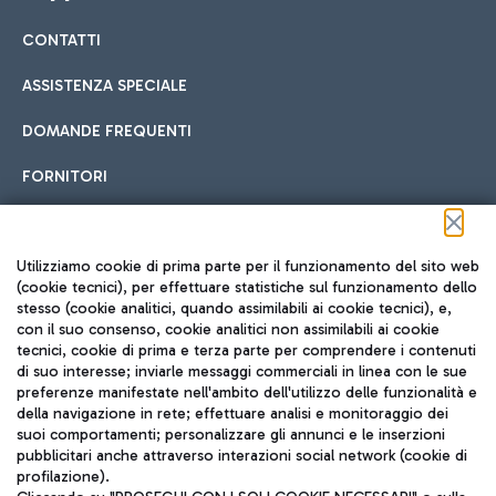
CONTATTI
Car sharing
ASSISTENZA SPECIALE
Con il Car Sharing è ancora più facile spostarsi
DOMANDE FREQUENTI
Hotel in aeroporto
dall’aeroporto al centro di Roma e viceversa.
Cucina Internazionale
FORNITORI
Scegli l'alloggio più adatto e approfitta della vicinanza
all'aeroporto.
Seguici sui social
Utilizziamo cookie di prima parte per il funzionamento del sito web
(cookie tecnici), per effettuare statistiche sul funzionamento dello
stesso (cookie analitici, quando assimilabili ai cookie tecnici), e,
Treno
con il suo consenso, cookie analitici non assimilabili ai cookie
tecnici, cookie di prima e terza parte per comprendere i contenuti
Raggiungi velocemente l'aeroporto di Fiumicino da Roma
Fast Food
di suo interesse; inviarle messaggi commerciali in linea con le sue
TRAVEL JOURNAL
tramite i servizi ferroviari Trenitalia.
preferenze manifestate nell'ambito dell'utilizzo delle funzionalità e
della navigazione in rete; effettuare analisi e monitoraggio dei
ITA
suoi comportamenti; personalizzare gli annunci e le inserzioni
pubblicitari anche attraverso interazioni social network (cookie di
profilazione).