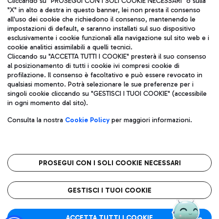
Cliccando su "PROSEGUI CON I SOLI COOKIE NECESSARI" o sulla
"X" in alto a destra in questo banner, lei non presta il consenso
all'uso dei cookie che richiedono il consenso, mantenendo le
impostazioni di default, e saranno installati sul suo dispositivo
Pizza
Autobus
esclusivamente i cookie funzionali alla navigazione sul sito web e i
Aeroporti di Roma S.p.A. - Società soggetta a direzione e
cookie analitici assimilabili a quelli tecnici.
Scopri le linee di autobus per raggiungere l'aeroporto
coordinamento di Mundys S.p.A.
Cliccando su "ACCETTA TUTTI I COOKIE" presterà il suo consenso
Leonardo Da Vinci.
al posizionamento di tutti i cookie ivi compresi cookie di
Codice fiscale e Registro delle Imprese di Roma 13032990155 P.
profilazione. Il consenso è facoltativo e può essere revocato in
IVA 06572251004
qualsiasi momento. Potrà selezionare le sue preferenze per i
Capitale sociale 62.224.743,00 int. vers.
singoli cookie cliccando su "GESTISCI I TUOI COOKIE" (accessibile
Sede legale: Via Pier Paolo Racchetti 1 - 00054 Fiumicino (RM)
Ristoranti
in ogni momento dal sito).
telefono +39 06 65951
Scopri la nostra offerta per una pausa gustosa in aeroporto
Privacy policy
Note legali
Gelateria
Consulta la nostra
Cookie Policy
per maggiori informazioni.
Mappa sito
Accessibilità
Taxi
Roma FCO
Mappa Aeroporto Fiumicino
L'aeroporto stellato
PROSEGUI CON I SOLI COOKIE NECESSARI
Raggiungi l’aeroporto senza pensieri con il servizio di taxi a
tariffe fisse.
QUALITÀ
SOSTENIBILITÀ
INNOVAZIONE
GESTISCI I TUOI COOKIE
Wine Bar & Sparkling
ACCETTA TUTTI I COOKIE