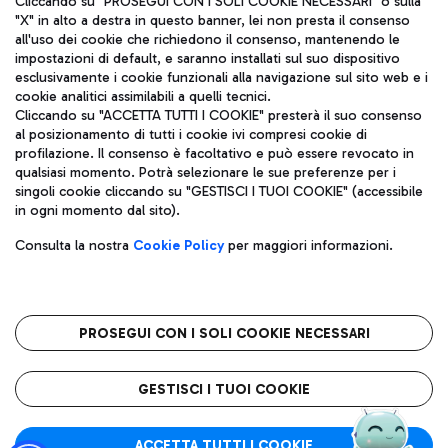
Cliccando su "PROSEGUI CON I SOLI COOKIE NECESSARI" o sulla
"X" in alto a destra in questo banner, lei non presta il consenso
all'uso dei cookie che richiedono il consenso, mantenendo le
impostazioni di default, e saranno installati sul suo dispositivo
Pizza
Autobus
esclusivamente i cookie funzionali alla navigazione sul sito web e i
Aeroporti di Roma S.p.A. - Società soggetta a direzione e
cookie analitici assimilabili a quelli tecnici.
Scopri le linee di autobus per raggiungere l'aeroporto
coordinamento di Mundys S.p.A.
Cliccando su "ACCETTA TUTTI I COOKIE" presterà il suo consenso
Leonardo Da Vinci.
al posizionamento di tutti i cookie ivi compresi cookie di
Codice fiscale e Registro delle Imprese di Roma 13032990155 P.
profilazione. Il consenso è facoltativo e può essere revocato in
IVA 06572251004
qualsiasi momento. Potrà selezionare le sue preferenze per i
Capitale sociale 62.224.743,00 int. vers.
singoli cookie cliccando su "GESTISCI I TUOI COOKIE" (accessibile
Sede legale: Via Pier Paolo Racchetti 1 - 00054 Fiumicino (RM)
Ristoranti
in ogni momento dal sito).
telefono +39 06 65951
Scopri la nostra offerta per una pausa gustosa in aeroporto
Privacy policy
Note legali
Gelateria
Consulta la nostra
Cookie Policy
per maggiori informazioni.
Mappa sito
Accessibilità
Taxi
Roma FCO
Mappa Aeroporto Fiumicino
L'aeroporto stellato
PROSEGUI CON I SOLI COOKIE NECESSARI
Raggiungi l’aeroporto senza pensieri con il servizio di taxi a
tariffe fisse.
QUALITÀ
SOSTENIBILITÀ
INNOVAZIONE
GESTISCI I TUOI COOKIE
Wine Bar & Sparkling
ACCETTA TUTTI I COOKIE