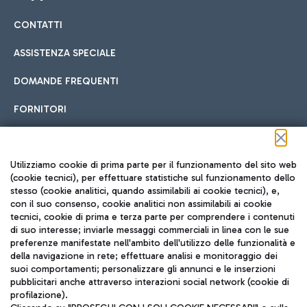
CONTATTI
Car sharing
ASSISTENZA SPECIALE
Con il Car Sharing è ancora più facile spostarsi
DOMANDE FREQUENTI
Hotel in aeroporto
dall’aeroporto al centro di Roma e viceversa.
Cucina Internazionale
FORNITORI
Scegli l'alloggio più adatto e approfitta della vicinanza
all'aeroporto.
Seguici sui social
Utilizziamo cookie di prima parte per il funzionamento del sito web
(cookie tecnici), per effettuare statistiche sul funzionamento dello
stesso (cookie analitici, quando assimilabili ai cookie tecnici), e,
Treno
con il suo consenso, cookie analitici non assimilabili ai cookie
tecnici, cookie di prima e terza parte per comprendere i contenuti
Raggiungi velocemente l'aeroporto di Fiumicino da Roma
Fast Food
di suo interesse; inviarle messaggi commerciali in linea con le sue
TRAVEL JOURNAL
tramite i servizi ferroviari Trenitalia.
preferenze manifestate nell'ambito dell'utilizzo delle funzionalità e
della navigazione in rete; effettuare analisi e monitoraggio dei
ITA
suoi comportamenti; personalizzare gli annunci e le inserzioni
pubblicitari anche attraverso interazioni social network (cookie di
profilazione).