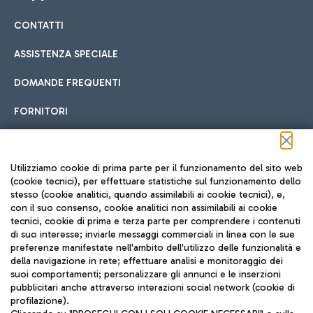
CONTATTI
Car sharing
ASSISTENZA SPECIALE
Con il Car Sharing è ancora più facile spostarsi
DOMANDE FREQUENTI
Hotel in aeroporto
dall’aeroporto al centro di Roma e viceversa.
Cucina Internazionale
FORNITORI
Scegli l'alloggio più adatto e approfitta della vicinanza
all'aeroporto.
Seguici sui social
Utilizziamo cookie di prima parte per il funzionamento del sito web
(cookie tecnici), per effettuare statistiche sul funzionamento dello
stesso (cookie analitici, quando assimilabili ai cookie tecnici), e,
Treno
con il suo consenso, cookie analitici non assimilabili ai cookie
tecnici, cookie di prima e terza parte per comprendere i contenuti
Raggiungi velocemente l'aeroporto di Fiumicino da Roma
Fast Food
di suo interesse; inviarle messaggi commerciali in linea con le sue
TRAVEL JOURNAL
tramite i servizi ferroviari Trenitalia.
preferenze manifestate nell'ambito dell'utilizzo delle funzionalità e
della navigazione in rete; effettuare analisi e monitoraggio dei
ITA
suoi comportamenti; personalizzare gli annunci e le inserzioni
pubblicitari anche attraverso interazioni social network (cookie di
profilazione).