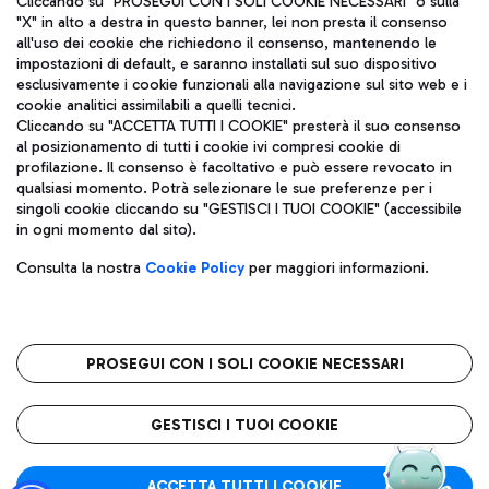
Cliccando su "PROSEGUI CON I SOLI COOKIE NECESSARI" o sulla
"X" in alto a destra in questo banner, lei non presta il consenso
all'uso dei cookie che richiedono il consenso, mantenendo le
impostazioni di default, e saranno installati sul suo dispositivo
Pizza
Autobus
esclusivamente i cookie funzionali alla navigazione sul sito web e i
Aeroporti di Roma S.p.A. - Società soggetta a direzione e
cookie analitici assimilabili a quelli tecnici.
Scopri le linee di autobus per raggiungere l'aeroporto
coordinamento di Mundys S.p.A.
Cliccando su "ACCETTA TUTTI I COOKIE" presterà il suo consenso
Leonardo Da Vinci.
al posizionamento di tutti i cookie ivi compresi cookie di
Codice fiscale e Registro delle Imprese di Roma 13032990155 P.
profilazione. Il consenso è facoltativo e può essere revocato in
IVA 06572251004
qualsiasi momento. Potrà selezionare le sue preferenze per i
Capitale sociale 62.224.743,00 int. vers.
singoli cookie cliccando su "GESTISCI I TUOI COOKIE" (accessibile
Sede legale: Via Pier Paolo Racchetti 1 - 00054 Fiumicino (RM)
Ristoranti
in ogni momento dal sito).
telefono +39 06 65951
Scopri la nostra offerta per una pausa gustosa in aeroporto
Privacy policy
Note legali
Gelateria
Consulta la nostra
Cookie Policy
per maggiori informazioni.
Mappa sito
Accessibilità
Taxi
Roma FCO
Mappa Aeroporto Fiumicino
L'aeroporto stellato
PROSEGUI CON I SOLI COOKIE NECESSARI
Raggiungi l’aeroporto senza pensieri con il servizio di taxi a
tariffe fisse.
QUALITÀ
SOSTENIBILITÀ
INNOVAZIONE
GESTISCI I TUOI COOKIE
Wine Bar & Sparkling
ACCETTA TUTTI I COOKIE