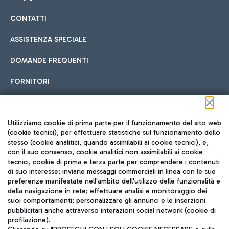
CONTATTI
Car sharing
ASSISTENZA SPECIALE
Con il Car Sharing è ancora più facile spostarsi
DOMANDE FREQUENTI
Hotel in aeroporto
dall’aeroporto al centro di Roma e viceversa.
Cucina Internazionale
FORNITORI
Scegli l'alloggio più adatto e approfitta della vicinanza
all'aeroporto.
Seguici sui social
Utilizziamo cookie di prima parte per il funzionamento del sito web
(cookie tecnici), per effettuare statistiche sul funzionamento dello
stesso (cookie analitici, quando assimilabili ai cookie tecnici), e,
Treno
con il suo consenso, cookie analitici non assimilabili ai cookie
tecnici, cookie di prima e terza parte per comprendere i contenuti
Raggiungi velocemente l'aeroporto di Fiumicino da Roma
Fast Food
di suo interesse; inviarle messaggi commerciali in linea con le sue
TRAVEL JOURNAL
tramite i servizi ferroviari Trenitalia.
preferenze manifestate nell'ambito dell'utilizzo delle funzionalità e
della navigazione in rete; effettuare analisi e monitoraggio dei
ITA
suoi comportamenti; personalizzare gli annunci e le inserzioni
pubblicitari anche attraverso interazioni social network (cookie di
profilazione).