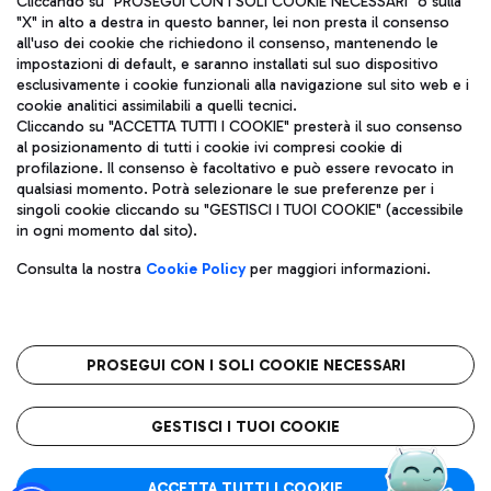
Cliccando su "PROSEGUI CON I SOLI COOKIE NECESSARI" o sulla
"X" in alto a destra in questo banner, lei non presta il consenso
all'uso dei cookie che richiedono il consenso, mantenendo le
impostazioni di default, e saranno installati sul suo dispositivo
Pizza
Autobus
esclusivamente i cookie funzionali alla navigazione sul sito web e i
Aeroporti di Roma S.p.A. - Società soggetta a direzione e
cookie analitici assimilabili a quelli tecnici.
Scopri le linee di autobus per raggiungere l'aeroporto
coordinamento di Mundys S.p.A.
Cliccando su "ACCETTA TUTTI I COOKIE" presterà il suo consenso
Leonardo Da Vinci.
al posizionamento di tutti i cookie ivi compresi cookie di
Codice fiscale e Registro delle Imprese di Roma 13032990155 P.
profilazione. Il consenso è facoltativo e può essere revocato in
IVA 06572251004
qualsiasi momento. Potrà selezionare le sue preferenze per i
Capitale sociale 62.224.743,00 int. vers.
singoli cookie cliccando su "GESTISCI I TUOI COOKIE" (accessibile
Sede legale: Via Pier Paolo Racchetti 1 - 00054 Fiumicino (RM)
Ristoranti
in ogni momento dal sito).
telefono +39 06 65951
Scopri la nostra offerta per una pausa gustosa in aeroporto
Privacy policy
Note legali
Gelateria
Consulta la nostra
Cookie Policy
per maggiori informazioni.
Mappa sito
Accessibilità
Taxi
Roma FCO
Mappa Aeroporto Fiumicino
L'aeroporto stellato
PROSEGUI CON I SOLI COOKIE NECESSARI
Raggiungi l’aeroporto senza pensieri con il servizio di taxi a
tariffe fisse.
QUALITÀ
SOSTENIBILITÀ
INNOVAZIONE
GESTISCI I TUOI COOKIE
Wine Bar & Sparkling
ACCETTA TUTTI I COOKIE