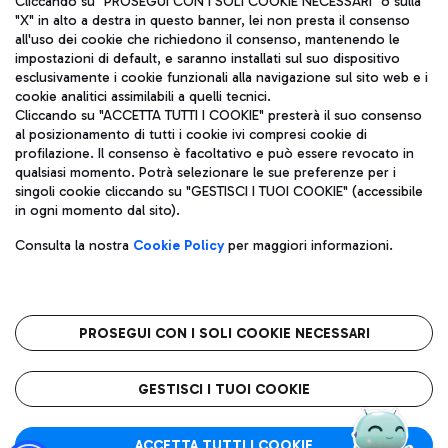
Cliccando su "PROSEGUI CON I SOLI COOKIE NECESSARI" o sulla
"X" in alto a destra in questo banner, lei non presta il consenso
all'uso dei cookie che richiedono il consenso, mantenendo le
impostazioni di default, e saranno installati sul suo dispositivo
Pizza
Autobus
esclusivamente i cookie funzionali alla navigazione sul sito web e i
Aeroporti di Roma S.p.A. - Società soggetta a direzione e
cookie analitici assimilabili a quelli tecnici.
Scopri le linee di autobus per raggiungere l'aeroporto
coordinamento di Mundys S.p.A.
Cliccando su "ACCETTA TUTTI I COOKIE" presterà il suo consenso
Leonardo Da Vinci.
al posizionamento di tutti i cookie ivi compresi cookie di
Codice fiscale e Registro delle Imprese di Roma 13032990155 P.
profilazione. Il consenso è facoltativo e può essere revocato in
IVA 06572251004
qualsiasi momento. Potrà selezionare le sue preferenze per i
Capitale sociale 62.224.743,00 int. vers.
singoli cookie cliccando su "GESTISCI I TUOI COOKIE" (accessibile
Sede legale: Via Pier Paolo Racchetti 1 - 00054 Fiumicino (RM)
Ristoranti
in ogni momento dal sito).
telefono +39 06 65951
Scopri la nostra offerta per una pausa gustosa in aeroporto
Privacy policy
Note legali
Gelateria
Consulta la nostra
Cookie Policy
per maggiori informazioni.
Mappa sito
Accessibilità
Taxi
Roma FCO
Mappa Aeroporto Fiumicino
L'aeroporto stellato
PROSEGUI CON I SOLI COOKIE NECESSARI
Raggiungi l’aeroporto senza pensieri con il servizio di taxi a
tariffe fisse.
QUALITÀ
SOSTENIBILITÀ
INNOVAZIONE
GESTISCI I TUOI COOKIE
Wine Bar & Sparkling
ACCETTA TUTTI I COOKIE