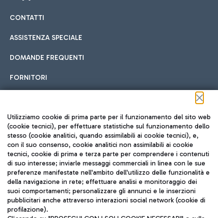
CONTATTI
Car sharing
ASSISTENZA SPECIALE
Con il Car Sharing è ancora più facile spostarsi
DOMANDE FREQUENTI
Hotel in aeroporto
dall’aeroporto al centro di Roma e viceversa.
Cucina Internazionale
FORNITORI
Scegli l'alloggio più adatto e approfitta della vicinanza
all'aeroporto.
Seguici sui social
Utilizziamo cookie di prima parte per il funzionamento del sito web
(cookie tecnici), per effettuare statistiche sul funzionamento dello
stesso (cookie analitici, quando assimilabili ai cookie tecnici), e,
Treno
con il suo consenso, cookie analitici non assimilabili ai cookie
tecnici, cookie di prima e terza parte per comprendere i contenuti
Raggiungi velocemente l'aeroporto di Fiumicino da Roma
Fast Food
di suo interesse; inviarle messaggi commerciali in linea con le sue
TRAVEL JOURNAL
tramite i servizi ferroviari Trenitalia.
preferenze manifestate nell'ambito dell'utilizzo delle funzionalità e
della navigazione in rete; effettuare analisi e monitoraggio dei
ITA
suoi comportamenti; personalizzare gli annunci e le inserzioni
pubblicitari anche attraverso interazioni social network (cookie di
profilazione).