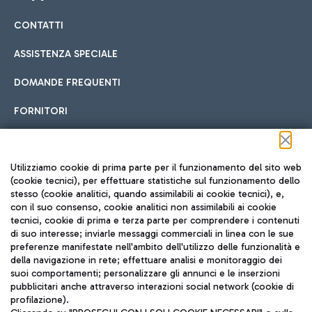
CONTATTI
Car sharing
ASSISTENZA SPECIALE
Con il Car Sharing è ancora più facile spostarsi
DOMANDE FREQUENTI
Hotel in aeroporto
dall’aeroporto al centro di Roma e viceversa.
Cucina Internazionale
FORNITORI
Scegli l'alloggio più adatto e approfitta della vicinanza
all'aeroporto.
Seguici sui social
Utilizziamo cookie di prima parte per il funzionamento del sito web
(cookie tecnici), per effettuare statistiche sul funzionamento dello
stesso (cookie analitici, quando assimilabili ai cookie tecnici), e,
Treno
con il suo consenso, cookie analitici non assimilabili ai cookie
tecnici, cookie di prima e terza parte per comprendere i contenuti
Raggiungi velocemente l'aeroporto di Fiumicino da Roma
Fast Food
di suo interesse; inviarle messaggi commerciali in linea con le sue
TRAVEL JOURNAL
tramite i servizi ferroviari Trenitalia.
preferenze manifestate nell'ambito dell'utilizzo delle funzionalità e
della navigazione in rete; effettuare analisi e monitoraggio dei
ITA
suoi comportamenti; personalizzare gli annunci e le inserzioni
pubblicitari anche attraverso interazioni social network (cookie di
profilazione).