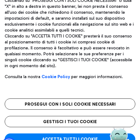
Cliccando su "PROSEGUI CON I SOLI COOKIE NECESSARI" o sulla
"X" in alto a destra in questo banner, lei non presta il consenso
all'uso dei cookie che richiedono il consenso, mantenendo le
impostazioni di default, e saranno installati sul suo dispositivo
Pizza
Autobus
esclusivamente i cookie funzionali alla navigazione sul sito web e i
Aeroporti di Roma S.p.A. - Società soggetta a direzione e
cookie analitici assimilabili a quelli tecnici.
Scopri le linee di autobus per raggiungere l'aeroporto
coordinamento di Mundys S.p.A.
Cliccando su "ACCETTA TUTTI I COOKIE" presterà il suo consenso
Leonardo Da Vinci.
al posizionamento di tutti i cookie ivi compresi cookie di
Codice fiscale e Registro delle Imprese di Roma 13032990155 P.
profilazione. Il consenso è facoltativo e può essere revocato in
IVA 06572251004
qualsiasi momento. Potrà selezionare le sue preferenze per i
Capitale sociale 62.224.743,00 int. vers.
singoli cookie cliccando su "GESTISCI I TUOI COOKIE" (accessibile
Sede legale: Via Pier Paolo Racchetti 1 - 00054 Fiumicino (RM)
Ristoranti
in ogni momento dal sito).
telefono +39 06 65951
Scopri la nostra offerta per una pausa gustosa in aeroporto
Privacy policy
Note legali
Gelateria
Consulta la nostra
Cookie Policy
per maggiori informazioni.
Mappa sito
Accessibilità
Taxi
Roma FCO
Mappa Aeroporto Fiumicino
L'aeroporto stellato
PROSEGUI CON I SOLI COOKIE NECESSARI
Raggiungi l’aeroporto senza pensieri con il servizio di taxi a
tariffe fisse.
QUALITÀ
SOSTENIBILITÀ
INNOVAZIONE
GESTISCI I TUOI COOKIE
Wine Bar & Sparkling
ACCETTA TUTTI I COOKIE