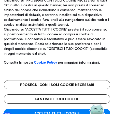
Cliccando su "PROSEGUI CON I SOLI COOKIE NECESSARI" o sulla
"X" in alto a destra in questo banner, lei non presta il consenso
all'uso dei cookie che richiedono il consenso, mantenendo le
impostazioni di default, e saranno installati sul suo dispositivo
Pizza
Autobus
esclusivamente i cookie funzionali alla navigazione sul sito web e i
Aeroporti di Roma S.p.A. - Società soggetta a direzione e
cookie analitici assimilabili a quelli tecnici.
Scopri le linee di autobus per raggiungere l'aeroporto
coordinamento di Mundys S.p.A.
Cliccando su "ACCETTA TUTTI I COOKIE" presterà il suo consenso
Leonardo Da Vinci.
al posizionamento di tutti i cookie ivi compresi cookie di
Codice fiscale e Registro delle Imprese di Roma 13032990155 P.
profilazione. Il consenso è facoltativo e può essere revocato in
IVA 06572251004
qualsiasi momento. Potrà selezionare le sue preferenze per i
Capitale sociale 62.224.743,00 int. vers.
singoli cookie cliccando su "GESTISCI I TUOI COOKIE" (accessibile
Sede legale: Via Pier Paolo Racchetti 1 - 00054 Fiumicino (RM)
Ristoranti
in ogni momento dal sito).
telefono +39 06 65951
Scopri la nostra offerta per una pausa gustosa in aeroporto
Privacy policy
Note legali
Gelateria
Consulta la nostra
Cookie Policy
per maggiori informazioni.
Mappa sito
Accessibilità
Taxi
Roma FCO
Mappa Aeroporto Fiumicino
L'aeroporto stellato
PROSEGUI CON I SOLI COOKIE NECESSARI
Raggiungi l’aeroporto senza pensieri con il servizio di taxi a
tariffe fisse.
QUALITÀ
SOSTENIBILITÀ
INNOVAZIONE
GESTISCI I TUOI COOKIE
Wine Bar & Sparkling
ACCETTA TUTTI I COOKIE