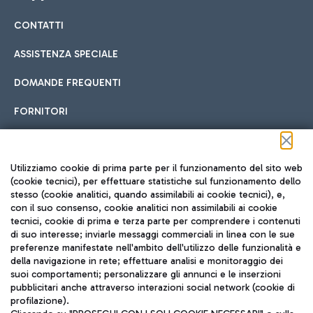
CONTATTI
Car sharing
ASSISTENZA SPECIALE
Con il Car Sharing è ancora più facile spostarsi
DOMANDE FREQUENTI
Hotel in aeroporto
dall’aeroporto al centro di Roma e viceversa.
Cucina Internazionale
FORNITORI
Scegli l'alloggio più adatto e approfitta della vicinanza
all'aeroporto.
Seguici sui social
Utilizziamo cookie di prima parte per il funzionamento del sito web
(cookie tecnici), per effettuare statistiche sul funzionamento dello
stesso (cookie analitici, quando assimilabili ai cookie tecnici), e,
Treno
con il suo consenso, cookie analitici non assimilabili ai cookie
tecnici, cookie di prima e terza parte per comprendere i contenuti
Raggiungi velocemente l'aeroporto di Fiumicino da Roma
Fast Food
di suo interesse; inviarle messaggi commerciali in linea con le sue
TRAVEL JOURNAL
tramite i servizi ferroviari Trenitalia.
preferenze manifestate nell'ambito dell'utilizzo delle funzionalità e
della navigazione in rete; effettuare analisi e monitoraggio dei
ITA
suoi comportamenti; personalizzare gli annunci e le inserzioni
pubblicitari anche attraverso interazioni social network (cookie di
profilazione).