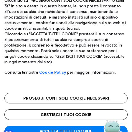
Cliccando su "PROSEGUI CON I SOLI COOKIE NECESSARI" o sulla
"X" in alto a destra in questo banner, lei non presta il consenso
all'uso dei cookie che richiedono il consenso, mantenendo le
impostazioni di default, e saranno installati sul suo dispositivo
Pizza
Autobus
esclusivamente i cookie funzionali alla navigazione sul sito web e i
Aeroporti di Roma S.p.A. - Società soggetta a direzione e
cookie analitici assimilabili a quelli tecnici.
Scopri le linee di autobus per raggiungere l'aeroporto
coordinamento di Mundys S.p.A.
Cliccando su "ACCETTA TUTTI I COOKIE" presterà il suo consenso
Leonardo Da Vinci.
al posizionamento di tutti i cookie ivi compresi cookie di
Codice fiscale e Registro delle Imprese di Roma 13032990155 P.
profilazione. Il consenso è facoltativo e può essere revocato in
IVA 06572251004
qualsiasi momento. Potrà selezionare le sue preferenze per i
Capitale sociale 62.224.743,00 int. vers.
singoli cookie cliccando su "GESTISCI I TUOI COOKIE" (accessibile
Sede legale: Via Pier Paolo Racchetti 1 - 00054 Fiumicino (RM)
Ristoranti
in ogni momento dal sito).
telefono +39 06 65951
Scopri la nostra offerta per una pausa gustosa in aeroporto
Privacy policy
Note legali
Gelateria
Consulta la nostra
Cookie Policy
per maggiori informazioni.
Mappa sito
Accessibilità
Taxi
Roma FCO
Mappa Aeroporto Fiumicino
L'aeroporto stellato
PROSEGUI CON I SOLI COOKIE NECESSARI
Raggiungi l’aeroporto senza pensieri con il servizio di taxi a
tariffe fisse.
QUALITÀ
SOSTENIBILITÀ
INNOVAZIONE
GESTISCI I TUOI COOKIE
Wine Bar & Sparkling
ACCETTA TUTTI I COOKIE