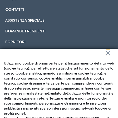
CONTATTI
Car sharing
ASSISTENZA SPECIALE
Con il Car Sharing è ancora più facile spostarsi
DOMANDE FREQUENTI
Hotel in aeroporto
dall’aeroporto al centro di Roma e viceversa.
Cucina Internazionale
FORNITORI
Scegli l'alloggio più adatto e approfitta della vicinanza
all'aeroporto.
Seguici sui social
Utilizziamo cookie di prima parte per il funzionamento del sito web
(cookie tecnici), per effettuare statistiche sul funzionamento dello
stesso (cookie analitici, quando assimilabili ai cookie tecnici), e,
Treno
con il suo consenso, cookie analitici non assimilabili ai cookie
tecnici, cookie di prima e terza parte per comprendere i contenuti
Raggiungi velocemente l'aeroporto di Fiumicino da Roma
Fast Food
di suo interesse; inviarle messaggi commerciali in linea con le sue
TRAVEL JOURNAL
tramite i servizi ferroviari Trenitalia.
preferenze manifestate nell'ambito dell'utilizzo delle funzionalità e
della navigazione in rete; effettuare analisi e monitoraggio dei
ITA
suoi comportamenti; personalizzare gli annunci e le inserzioni
pubblicitari anche attraverso interazioni social network (cookie di
profilazione).