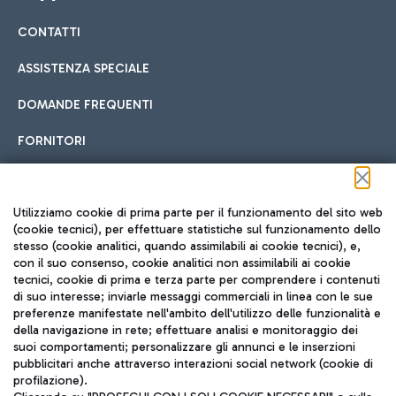
CONTATTI
Car sharing
ASSISTENZA SPECIALE
Con il Car Sharing è ancora più facile spostarsi
DOMANDE FREQUENTI
Hotel in aeroporto
dall’aeroporto al centro di Roma e viceversa.
Cucina Internazionale
FORNITORI
Scegli l'alloggio più adatto e approfitta della vicinanza
all'aeroporto.
Seguici sui social
Utilizziamo cookie di prima parte per il funzionamento del sito web
(cookie tecnici), per effettuare statistiche sul funzionamento dello
stesso (cookie analitici, quando assimilabili ai cookie tecnici), e,
Treno
con il suo consenso, cookie analitici non assimilabili ai cookie
tecnici, cookie di prima e terza parte per comprendere i contenuti
Raggiungi velocemente l'aeroporto di Fiumicino da Roma
Fast Food
di suo interesse; inviarle messaggi commerciali in linea con le sue
TRAVEL JOURNAL
tramite i servizi ferroviari Trenitalia.
preferenze manifestate nell'ambito dell'utilizzo delle funzionalità e
della navigazione in rete; effettuare analisi e monitoraggio dei
ITA
suoi comportamenti; personalizzare gli annunci e le inserzioni
pubblicitari anche attraverso interazioni social network (cookie di
profilazione).