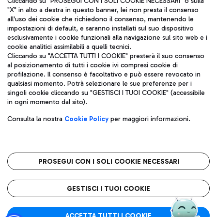
Cliccando su "PROSEGUI CON I SOLI COOKIE NECESSARI" o sulla
"X" in alto a destra in questo banner, lei non presta il consenso
all'uso dei cookie che richiedono il consenso, mantenendo le
impostazioni di default, e saranno installati sul suo dispositivo
Pizza
Autobus
esclusivamente i cookie funzionali alla navigazione sul sito web e i
Aeroporti di Roma S.p.A. - Società soggetta a direzione e
cookie analitici assimilabili a quelli tecnici.
Scopri le linee di autobus per raggiungere l'aeroporto
coordinamento di Mundys S.p.A.
Cliccando su "ACCETTA TUTTI I COOKIE" presterà il suo consenso
Leonardo Da Vinci.
al posizionamento di tutti i cookie ivi compresi cookie di
Codice fiscale e Registro delle Imprese di Roma 13032990155 P.
profilazione. Il consenso è facoltativo e può essere revocato in
IVA 06572251004
qualsiasi momento. Potrà selezionare le sue preferenze per i
Capitale sociale 62.224.743,00 int. vers.
singoli cookie cliccando su "GESTISCI I TUOI COOKIE" (accessibile
Sede legale: Via Pier Paolo Racchetti 1 - 00054 Fiumicino (RM)
Ristoranti
in ogni momento dal sito).
telefono +39 06 65951
Scopri la nostra offerta per una pausa gustosa in aeroporto
Privacy policy
Note legali
Gelateria
Consulta la nostra
Cookie Policy
per maggiori informazioni.
Mappa sito
Accessibilità
Taxi
Roma FCO
Mappa Aeroporto Fiumicino
L'aeroporto stellato
PROSEGUI CON I SOLI COOKIE NECESSARI
Raggiungi l’aeroporto senza pensieri con il servizio di taxi a
tariffe fisse.
QUALITÀ
SOSTENIBILITÀ
INNOVAZIONE
GESTISCI I TUOI COOKIE
Wine Bar & Sparkling
ACCETTA TUTTI I COOKIE