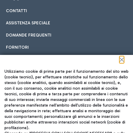
CONTATTI
Car sharing
ASSISTENZA SPECIALE
Con il Car Sharing è ancora più facile spostarsi
DOMANDE FREQUENTI
Hotel in aeroporto
dall’aeroporto al centro di Roma e viceversa.
Cucina Internazionale
FORNITORI
Scegli l'alloggio più adatto e approfitta della vicinanza
all'aeroporto.
Seguici sui social
Utilizziamo cookie di prima parte per il funzionamento del sito web
(cookie tecnici), per effettuare statistiche sul funzionamento dello
stesso (cookie analitici, quando assimilabili ai cookie tecnici), e,
Treno
con il suo consenso, cookie analitici non assimilabili ai cookie
tecnici, cookie di prima e terza parte per comprendere i contenuti
Raggiungi velocemente l'aeroporto di Fiumicino da Roma
Fast Food
di suo interesse; inviarle messaggi commerciali in linea con le sue
TRAVEL JOURNAL
tramite i servizi ferroviari Trenitalia.
preferenze manifestate nell'ambito dell'utilizzo delle funzionalità e
della navigazione in rete; effettuare analisi e monitoraggio dei
ITA
suoi comportamenti; personalizzare gli annunci e le inserzioni
pubblicitari anche attraverso interazioni social network (cookie di
profilazione).