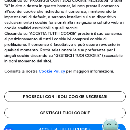
Cliccando su "PROSEGUI CON I SOLI COOKIE NECESSARI" o sulla
"X" in alto a destra in questo banner, lei non presta il consenso
all'uso dei cookie che richiedono il consenso, mantenendo le
impostazioni di default, e saranno installati sul suo dispositivo
Pizza
Autobus
esclusivamente i cookie funzionali alla navigazione sul sito web e i
Aeroporti di Roma S.p.A. - Società soggetta a direzione e
cookie analitici assimilabili a quelli tecnici.
Scopri le linee di autobus per raggiungere l'aeroporto
coordinamento di Mundys S.p.A.
Cliccando su "ACCETTA TUTTI I COOKIE" presterà il suo consenso
Leonardo Da Vinci.
al posizionamento di tutti i cookie ivi compresi cookie di
Codice fiscale e Registro delle Imprese di Roma 13032990155 P.
profilazione. Il consenso è facoltativo e può essere revocato in
IVA 06572251004
qualsiasi momento. Potrà selezionare le sue preferenze per i
Capitale sociale 62.224.743,00 int. vers.
singoli cookie cliccando su "GESTISCI I TUOI COOKIE" (accessibile
Sede legale: Via Pier Paolo Racchetti 1 - 00054 Fiumicino (RM)
Ristoranti
in ogni momento dal sito).
telefono +39 06 65951
Scopri la nostra offerta per una pausa gustosa in aeroporto
Privacy policy
Note legali
Gelateria
Consulta la nostra
Cookie Policy
per maggiori informazioni.
Mappa sito
Accessibilità
Taxi
Roma FCO
Mappa Aeroporto Fiumicino
L'aeroporto stellato
PROSEGUI CON I SOLI COOKIE NECESSARI
Raggiungi l’aeroporto senza pensieri con il servizio di taxi a
tariffe fisse.
QUALITÀ
SOSTENIBILITÀ
INNOVAZIONE
GESTISCI I TUOI COOKIE
Wine Bar & Sparkling
ACCETTA TUTTI I COOKIE