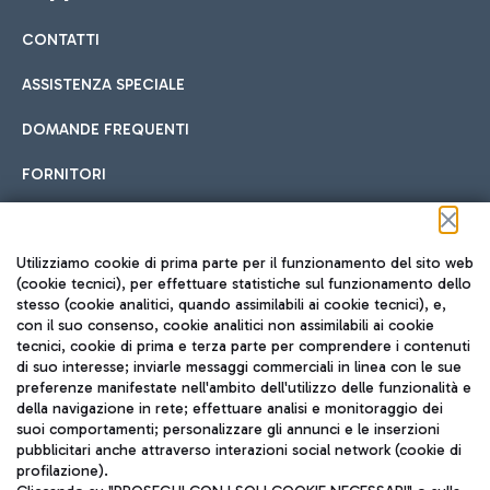
CONTATTI
Car sharing
ASSISTENZA SPECIALE
Con il Car Sharing è ancora più facile spostarsi
DOMANDE FREQUENTI
Hotel in aeroporto
dall’aeroporto al centro di Roma e viceversa.
Cucina Internazionale
FORNITORI
Scegli l'alloggio più adatto e approfitta della vicinanza
all'aeroporto.
Seguici sui social
Utilizziamo cookie di prima parte per il funzionamento del sito web
(cookie tecnici), per effettuare statistiche sul funzionamento dello
stesso (cookie analitici, quando assimilabili ai cookie tecnici), e,
Treno
con il suo consenso, cookie analitici non assimilabili ai cookie
tecnici, cookie di prima e terza parte per comprendere i contenuti
Raggiungi velocemente l'aeroporto di Fiumicino da Roma
Fast Food
di suo interesse; inviarle messaggi commerciali in linea con le sue
TRAVEL JOURNAL
tramite i servizi ferroviari Trenitalia.
preferenze manifestate nell'ambito dell'utilizzo delle funzionalità e
della navigazione in rete; effettuare analisi e monitoraggio dei
ITA
suoi comportamenti; personalizzare gli annunci e le inserzioni
pubblicitari anche attraverso interazioni social network (cookie di
profilazione).