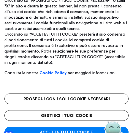
Cliccando su "PROSEGUI CON I SOLI COOKIE NECESSARI" o sulla
"X" in alto a destra in questo banner, lei non presta il consenso
all'uso dei cookie che richiedono il consenso, mantenendo le
impostazioni di default, e saranno installati sul suo dispositivo
Pizza
Autobus
esclusivamente i cookie funzionali alla navigazione sul sito web e i
Aeroporti di Roma S.p.A. - Società soggetta a direzione e
cookie analitici assimilabili a quelli tecnici.
Scopri le linee di autobus per raggiungere l'aeroporto
coordinamento di Mundys S.p.A.
Cliccando su "ACCETTA TUTTI I COOKIE" presterà il suo consenso
Leonardo Da Vinci.
al posizionamento di tutti i cookie ivi compresi cookie di
Codice fiscale e Registro delle Imprese di Roma 13032990155 P.
profilazione. Il consenso è facoltativo e può essere revocato in
IVA 06572251004
qualsiasi momento. Potrà selezionare le sue preferenze per i
Capitale sociale 62.224.743,00 int. vers.
singoli cookie cliccando su "GESTISCI I TUOI COOKIE" (accessibile
Sede legale: Via Pier Paolo Racchetti 1 - 00054 Fiumicino (RM)
Ristoranti
in ogni momento dal sito).
telefono +39 06 65951
Scopri la nostra offerta per una pausa gustosa in aeroporto
Privacy policy
Note legali
Gelateria
Consulta la nostra
Cookie Policy
per maggiori informazioni.
Mappa sito
Accessibilità
Taxi
Roma FCO
Mappa Aeroporto Fiumicino
L'aeroporto stellato
PROSEGUI CON I SOLI COOKIE NECESSARI
Raggiungi l’aeroporto senza pensieri con il servizio di taxi a
tariffe fisse.
QUALITÀ
SOSTENIBILITÀ
INNOVAZIONE
GESTISCI I TUOI COOKIE
Wine Bar & Sparkling
ACCETTA TUTTI I COOKIE