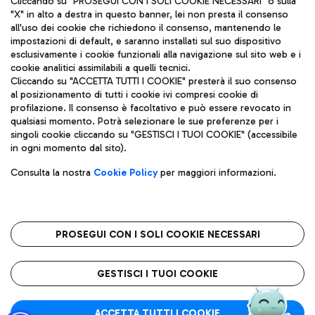
Cliccando su "PROSEGUI CON I SOLI COOKIE NECESSARI" o sulla
"X" in alto a destra in questo banner, lei non presta il consenso
all'uso dei cookie che richiedono il consenso, mantenendo le
impostazioni di default, e saranno installati sul suo dispositivo
Pizza
Autobus
esclusivamente i cookie funzionali alla navigazione sul sito web e i
Aeroporti di Roma S.p.A. - Società soggetta a direzione e
cookie analitici assimilabili a quelli tecnici.
Scopri le linee di autobus per raggiungere l'aeroporto
coordinamento di Mundys S.p.A.
Cliccando su "ACCETTA TUTTI I COOKIE" presterà il suo consenso
Leonardo Da Vinci.
al posizionamento di tutti i cookie ivi compresi cookie di
Codice fiscale e Registro delle Imprese di Roma 13032990155 P.
profilazione. Il consenso è facoltativo e può essere revocato in
IVA 06572251004
qualsiasi momento. Potrà selezionare le sue preferenze per i
Capitale sociale 62.224.743,00 int. vers.
singoli cookie cliccando su "GESTISCI I TUOI COOKIE" (accessibile
Sede legale: Via Pier Paolo Racchetti 1 - 00054 Fiumicino (RM)
Ristoranti
in ogni momento dal sito).
telefono +39 06 65951
Scopri la nostra offerta per una pausa gustosa in aeroporto
Privacy policy
Note legali
Gelateria
Consulta la nostra
Cookie Policy
per maggiori informazioni.
Mappa sito
Accessibilità
Taxi
Roma FCO
Mappa Aeroporto Fiumicino
L'aeroporto stellato
PROSEGUI CON I SOLI COOKIE NECESSARI
Raggiungi l’aeroporto senza pensieri con il servizio di taxi a
tariffe fisse.
QUALITÀ
SOSTENIBILITÀ
INNOVAZIONE
GESTISCI I TUOI COOKIE
Wine Bar & Sparkling
ACCETTA TUTTI I COOKIE