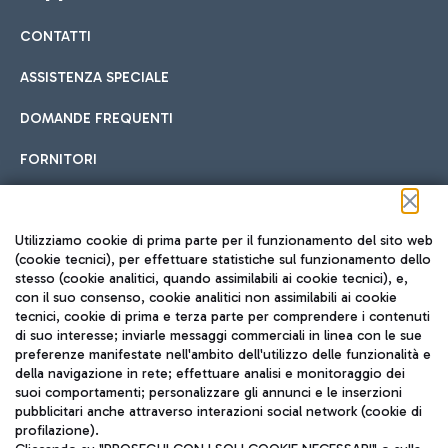
CONTATTI
Car sharing
ASSISTENZA SPECIALE
Con il Car Sharing è ancora più facile spostarsi
DOMANDE FREQUENTI
Hotel in aeroporto
dall’aeroporto al centro di Roma e viceversa.
Cucina Internazionale
FORNITORI
Scegli l'alloggio più adatto e approfitta della vicinanza
all'aeroporto.
Seguici sui social
Utilizziamo cookie di prima parte per il funzionamento del sito web
(cookie tecnici), per effettuare statistiche sul funzionamento dello
stesso (cookie analitici, quando assimilabili ai cookie tecnici), e,
Treno
con il suo consenso, cookie analitici non assimilabili ai cookie
tecnici, cookie di prima e terza parte per comprendere i contenuti
Raggiungi velocemente l'aeroporto di Fiumicino da Roma
Fast Food
di suo interesse; inviarle messaggi commerciali in linea con le sue
TRAVEL JOURNAL
tramite i servizi ferroviari Trenitalia.
preferenze manifestate nell'ambito dell'utilizzo delle funzionalità e
della navigazione in rete; effettuare analisi e monitoraggio dei
ITA
suoi comportamenti; personalizzare gli annunci e le inserzioni
pubblicitari anche attraverso interazioni social network (cookie di
profilazione).