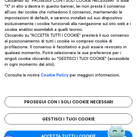
Cliccando su "PROSEGUI CON I SOLI COOKIE NECESSARI" o sulla
"X" in alto a destra in questo banner, lei non presta il consenso
all'uso dei cookie che richiedono il consenso, mantenendo le
impostazioni di default, e saranno installati sul suo dispositivo
Pizza
Autobus
esclusivamente i cookie funzionali alla navigazione sul sito web e i
Aeroporti di Roma S.p.A. - Società soggetta a direzione e
cookie analitici assimilabili a quelli tecnici.
Scopri le linee di autobus per raggiungere l'aeroporto
coordinamento di Mundys S.p.A.
Cliccando su "ACCETTA TUTTI I COOKIE" presterà il suo consenso
Leonardo Da Vinci.
al posizionamento di tutti i cookie ivi compresi cookie di
Codice fiscale e Registro delle Imprese di Roma 13032990155 P.
profilazione. Il consenso è facoltativo e può essere revocato in
IVA 06572251004
qualsiasi momento. Potrà selezionare le sue preferenze per i
Capitale sociale 62.224.743,00 int. vers.
singoli cookie cliccando su "GESTISCI I TUOI COOKIE" (accessibile
Sede legale: Via Pier Paolo Racchetti 1 - 00054 Fiumicino (RM)
Ristoranti
in ogni momento dal sito).
telefono +39 06 65951
Scopri la nostra offerta per una pausa gustosa in aeroporto
Privacy policy
Note legali
Gelateria
Consulta la nostra
Cookie Policy
per maggiori informazioni.
Mappa sito
Accessibilità
Taxi
Roma FCO
Mappa Aeroporto Fiumicino
L'aeroporto stellato
PROSEGUI CON I SOLI COOKIE NECESSARI
Raggiungi l’aeroporto senza pensieri con il servizio di taxi a
tariffe fisse.
QUALITÀ
SOSTENIBILITÀ
INNOVAZIONE
GESTISCI I TUOI COOKIE
Wine Bar & Sparkling
ACCETTA TUTTI I COOKIE