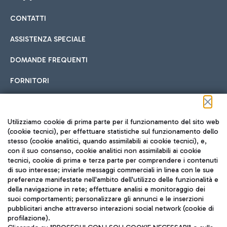
CONTATTI
Car sharing
ASSISTENZA SPECIALE
Con il Car Sharing è ancora più facile spostarsi
DOMANDE FREQUENTI
Hotel in aeroporto
dall’aeroporto al centro di Roma e viceversa.
Cucina Internazionale
FORNITORI
Scegli l'alloggio più adatto e approfitta della vicinanza
all'aeroporto.
Seguici sui social
Utilizziamo cookie di prima parte per il funzionamento del sito web
(cookie tecnici), per effettuare statistiche sul funzionamento dello
stesso (cookie analitici, quando assimilabili ai cookie tecnici), e,
Treno
con il suo consenso, cookie analitici non assimilabili ai cookie
tecnici, cookie di prima e terza parte per comprendere i contenuti
Raggiungi velocemente l'aeroporto di Fiumicino da Roma
Fast Food
di suo interesse; inviarle messaggi commerciali in linea con le sue
TRAVEL JOURNAL
tramite i servizi ferroviari Trenitalia.
preferenze manifestate nell'ambito dell'utilizzo delle funzionalità e
della navigazione in rete; effettuare analisi e monitoraggio dei
ITA
suoi comportamenti; personalizzare gli annunci e le inserzioni
pubblicitari anche attraverso interazioni social network (cookie di
profilazione).