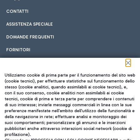
CONTATTI
Car sharing
ASSISTENZA SPECIALE
Con il Car Sharing è ancora più facile spostarsi
DOMANDE FREQUENTI
Hotel in aeroporto
dall’aeroporto al centro di Roma e viceversa.
Cucina Internazionale
FORNITORI
Scegli l'alloggio più adatto e approfitta della vicinanza
all'aeroporto.
Seguici sui social
Utilizziamo cookie di prima parte per il funzionamento del sito web
(cookie tecnici), per effettuare statistiche sul funzionamento dello
stesso (cookie analitici, quando assimilabili ai cookie tecnici), e,
Treno
con il suo consenso, cookie analitici non assimilabili ai cookie
tecnici, cookie di prima e terza parte per comprendere i contenuti
Raggiungi velocemente l'aeroporto di Fiumicino da Roma
Fast Food
di suo interesse; inviarle messaggi commerciali in linea con le sue
TRAVEL JOURNAL
tramite i servizi ferroviari Trenitalia.
preferenze manifestate nell'ambito dell'utilizzo delle funzionalità e
della navigazione in rete; effettuare analisi e monitoraggio dei
ITA
suoi comportamenti; personalizzare gli annunci e le inserzioni
pubblicitari anche attraverso interazioni social network (cookie di
profilazione).