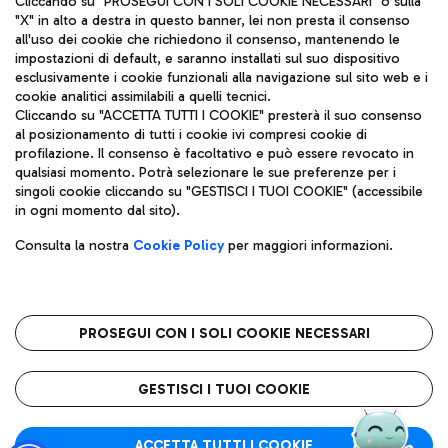
Cliccando su "PROSEGUI CON I SOLI COOKIE NECESSARI" o sulla
"X" in alto a destra in questo banner, lei non presta il consenso
all'uso dei cookie che richiedono il consenso, mantenendo le
impostazioni di default, e saranno installati sul suo dispositivo
Pizza
Autobus
esclusivamente i cookie funzionali alla navigazione sul sito web e i
Aeroporti di Roma S.p.A. - Società soggetta a direzione e
cookie analitici assimilabili a quelli tecnici.
Scopri le linee di autobus per raggiungere l'aeroporto
coordinamento di Mundys S.p.A.
Cliccando su "ACCETTA TUTTI I COOKIE" presterà il suo consenso
Leonardo Da Vinci.
al posizionamento di tutti i cookie ivi compresi cookie di
Codice fiscale e Registro delle Imprese di Roma 13032990155 P.
profilazione. Il consenso è facoltativo e può essere revocato in
IVA 06572251004
qualsiasi momento. Potrà selezionare le sue preferenze per i
Capitale sociale 62.224.743,00 int. vers.
singoli cookie cliccando su "GESTISCI I TUOI COOKIE" (accessibile
Sede legale: Via Pier Paolo Racchetti 1 - 00054 Fiumicino (RM)
Ristoranti
in ogni momento dal sito).
telefono +39 06 65951
Scopri la nostra offerta per una pausa gustosa in aeroporto
Privacy policy
Note legali
Gelateria
Consulta la nostra
Cookie Policy
per maggiori informazioni.
Mappa sito
Accessibilità
Taxi
Roma FCO
Mappa Aeroporto Fiumicino
L'aeroporto stellato
PROSEGUI CON I SOLI COOKIE NECESSARI
Raggiungi l’aeroporto senza pensieri con il servizio di taxi a
tariffe fisse.
QUALITÀ
SOSTENIBILITÀ
INNOVAZIONE
GESTISCI I TUOI COOKIE
Wine Bar & Sparkling
ACCETTA TUTTI I COOKIE