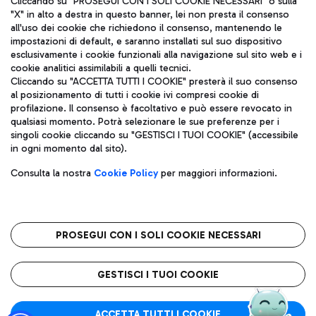
Cliccando su "PROSEGUI CON I SOLI COOKIE NECESSARI" o sulla
"X" in alto a destra in questo banner, lei non presta il consenso
all'uso dei cookie che richiedono il consenso, mantenendo le
impostazioni di default, e saranno installati sul suo dispositivo
Pizza
Autobus
esclusivamente i cookie funzionali alla navigazione sul sito web e i
Aeroporti di Roma S.p.A. - Società soggetta a direzione e
cookie analitici assimilabili a quelli tecnici.
Scopri le linee di autobus per raggiungere l'aeroporto
coordinamento di Mundys S.p.A.
Cliccando su "ACCETTA TUTTI I COOKIE" presterà il suo consenso
Leonardo Da Vinci.
al posizionamento di tutti i cookie ivi compresi cookie di
Codice fiscale e Registro delle Imprese di Roma 13032990155 P.
profilazione. Il consenso è facoltativo e può essere revocato in
IVA 06572251004
qualsiasi momento. Potrà selezionare le sue preferenze per i
Capitale sociale 62.224.743,00 int. vers.
singoli cookie cliccando su "GESTISCI I TUOI COOKIE" (accessibile
Sede legale: Via Pier Paolo Racchetti 1 - 00054 Fiumicino (RM)
Ristoranti
in ogni momento dal sito).
telefono +39 06 65951
Scopri la nostra offerta per una pausa gustosa in aeroporto
Privacy policy
Note legali
Gelateria
Consulta la nostra
Cookie Policy
per maggiori informazioni.
Mappa sito
Accessibilità
Taxi
Roma FCO
Mappa Aeroporto Fiumicino
L'aeroporto stellato
PROSEGUI CON I SOLI COOKIE NECESSARI
Raggiungi l’aeroporto senza pensieri con il servizio di taxi a
tariffe fisse.
QUALITÀ
SOSTENIBILITÀ
INNOVAZIONE
GESTISCI I TUOI COOKIE
Wine Bar & Sparkling
ACCETTA TUTTI I COOKIE