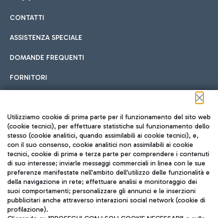
CONTATTI
Car sharing
ASSISTENZA SPECIALE
Con il Car Sharing è ancora più facile spostarsi
DOMANDE FREQUENTI
Hotel in aeroporto
dall’aeroporto al centro di Roma e viceversa.
Cucina Internazionale
FORNITORI
Scegli l'alloggio più adatto e approfitta della vicinanza
all'aeroporto.
Seguici sui social
Utilizziamo cookie di prima parte per il funzionamento del sito web
(cookie tecnici), per effettuare statistiche sul funzionamento dello
stesso (cookie analitici, quando assimilabili ai cookie tecnici), e,
Treno
con il suo consenso, cookie analitici non assimilabili ai cookie
tecnici, cookie di prima e terza parte per comprendere i contenuti
Raggiungi velocemente l'aeroporto di Fiumicino da Roma
Fast Food
di suo interesse; inviarle messaggi commerciali in linea con le sue
TRAVEL JOURNAL
tramite i servizi ferroviari Trenitalia.
preferenze manifestate nell'ambito dell'utilizzo delle funzionalità e
della navigazione in rete; effettuare analisi e monitoraggio dei
ITA
suoi comportamenti; personalizzare gli annunci e le inserzioni
pubblicitari anche attraverso interazioni social network (cookie di
profilazione).