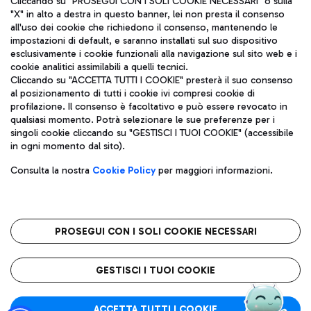
Cliccando su "PROSEGUI CON I SOLI COOKIE NECESSARI" o sulla
"X" in alto a destra in questo banner, lei non presta il consenso
all'uso dei cookie che richiedono il consenso, mantenendo le
impostazioni di default, e saranno installati sul suo dispositivo
Pizza
Autobus
esclusivamente i cookie funzionali alla navigazione sul sito web e i
Aeroporti di Roma S.p.A. - Società soggetta a direzione e
cookie analitici assimilabili a quelli tecnici.
Scopri le linee di autobus per raggiungere l'aeroporto
coordinamento di Mundys S.p.A.
Cliccando su "ACCETTA TUTTI I COOKIE" presterà il suo consenso
Leonardo Da Vinci.
al posizionamento di tutti i cookie ivi compresi cookie di
Codice fiscale e Registro delle Imprese di Roma 13032990155 P.
profilazione. Il consenso è facoltativo e può essere revocato in
IVA 06572251004
qualsiasi momento. Potrà selezionare le sue preferenze per i
Capitale sociale 62.224.743,00 int. vers.
singoli cookie cliccando su "GESTISCI I TUOI COOKIE" (accessibile
Sede legale: Via Pier Paolo Racchetti 1 - 00054 Fiumicino (RM)
Ristoranti
in ogni momento dal sito).
telefono +39 06 65951
Scopri la nostra offerta per una pausa gustosa in aeroporto
Privacy policy
Note legali
Gelateria
Consulta la nostra
Cookie Policy
per maggiori informazioni.
Mappa sito
Accessibilità
Taxi
Roma FCO
Mappa Aeroporto Fiumicino
L'aeroporto stellato
PROSEGUI CON I SOLI COOKIE NECESSARI
Raggiungi l’aeroporto senza pensieri con il servizio di taxi a
tariffe fisse.
QUALITÀ
SOSTENIBILITÀ
INNOVAZIONE
GESTISCI I TUOI COOKIE
Wine Bar & Sparkling
ACCETTA TUTTI I COOKIE