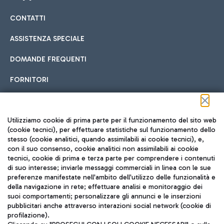
CONTATTI
Car sharing
ASSISTENZA SPECIALE
Con il Car Sharing è ancora più facile spostarsi
DOMANDE FREQUENTI
Hotel in aeroporto
dall’aeroporto al centro di Roma e viceversa.
Cucina Internazionale
FORNITORI
Scegli l'alloggio più adatto e approfitta della vicinanza
all'aeroporto.
Seguici sui social
Utilizziamo cookie di prima parte per il funzionamento del sito web
(cookie tecnici), per effettuare statistiche sul funzionamento dello
stesso (cookie analitici, quando assimilabili ai cookie tecnici), e,
Treno
con il suo consenso, cookie analitici non assimilabili ai cookie
tecnici, cookie di prima e terza parte per comprendere i contenuti
Raggiungi velocemente l'aeroporto di Fiumicino da Roma
Fast Food
di suo interesse; inviarle messaggi commerciali in linea con le sue
TRAVEL JOURNAL
tramite i servizi ferroviari Trenitalia.
preferenze manifestate nell'ambito dell'utilizzo delle funzionalità e
della navigazione in rete; effettuare analisi e monitoraggio dei
ITA
suoi comportamenti; personalizzare gli annunci e le inserzioni
pubblicitari anche attraverso interazioni social network (cookie di
profilazione).