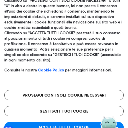
Cliccando su "PROSEGUI CON I SOLI COOKIE NECESSARI" o sulla
"X" in alto a destra in questo banner, lei non presta il consenso
all'uso dei cookie che richiedono il consenso, mantenendo le
impostazioni di default, e saranno installati sul suo dispositivo
Pizza
Autobus
esclusivamente i cookie funzionali alla navigazione sul sito web e i
Aeroporti di Roma S.p.A. - Società soggetta a direzione e
cookie analitici assimilabili a quelli tecnici.
Scopri le linee di autobus per raggiungere l'aeroporto
coordinamento di Mundys S.p.A.
Cliccando su "ACCETTA TUTTI I COOKIE" presterà il suo consenso
Leonardo Da Vinci.
al posizionamento di tutti i cookie ivi compresi cookie di
Codice fiscale e Registro delle Imprese di Roma 13032990155 P.
profilazione. Il consenso è facoltativo e può essere revocato in
IVA 06572251004
qualsiasi momento. Potrà selezionare le sue preferenze per i
Capitale sociale 62.224.743,00 int. vers.
singoli cookie cliccando su "GESTISCI I TUOI COOKIE" (accessibile
Sede legale: Via Pier Paolo Racchetti 1 - 00054 Fiumicino (RM)
Ristoranti
in ogni momento dal sito).
telefono +39 06 65951
Scopri la nostra offerta per una pausa gustosa in aeroporto
Privacy policy
Note legali
Gelateria
Consulta la nostra
Cookie Policy
per maggiori informazioni.
Mappa sito
Accessibilità
Taxi
Roma FCO
Mappa Aeroporto Fiumicino
L'aeroporto stellato
PROSEGUI CON I SOLI COOKIE NECESSARI
Raggiungi l’aeroporto senza pensieri con il servizio di taxi a
tariffe fisse.
QUALITÀ
SOSTENIBILITÀ
INNOVAZIONE
GESTISCI I TUOI COOKIE
Wine Bar & Sparkling
ACCETTA TUTTI I COOKIE