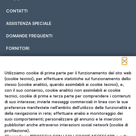
CONTATTI
Car sharing
ASSISTENZA SPECIALE
Con il Car Sharing è ancora più facile spostarsi
DOMANDE FREQUENTI
Hotel in aeroporto
dall’aeroporto al centro di Roma e viceversa.
Cucina Internazionale
FORNITORI
Scegli l'alloggio più adatto e approfitta della vicinanza
all'aeroporto.
Seguici sui social
Utilizziamo cookie di prima parte per il funzionamento del sito web
(cookie tecnici), per effettuare statistiche sul funzionamento dello
stesso (cookie analitici, quando assimilabili ai cookie tecnici), e,
Treno
con il suo consenso, cookie analitici non assimilabili ai cookie
tecnici, cookie di prima e terza parte per comprendere i contenuti
Raggiungi velocemente l'aeroporto di Fiumicino da Roma
Fast Food
di suo interesse; inviarle messaggi commerciali in linea con le sue
TRAVEL JOURNAL
tramite i servizi ferroviari Trenitalia.
preferenze manifestate nell'ambito dell'utilizzo delle funzionalità e
della navigazione in rete; effettuare analisi e monitoraggio dei
ITA
suoi comportamenti; personalizzare gli annunci e le inserzioni
pubblicitari anche attraverso interazioni social network (cookie di
profilazione).